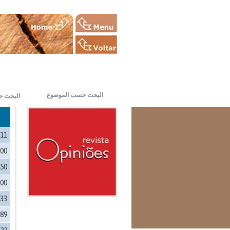
البحث حسب الموضوع
البحث ح
511
600
450
500
533
989