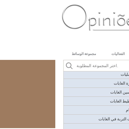
ت
لشاحنة
PT-BR
ES
US
FR
AR
ة - قماش مشمع وبطانية
الفعاليات
مجموعة الوسائط
ي
 التصميم، تخطيط موارد المؤسسات،
مليات
ة الغابات
سين الغابات
طيط الغابات
م
لتربة في الغابات