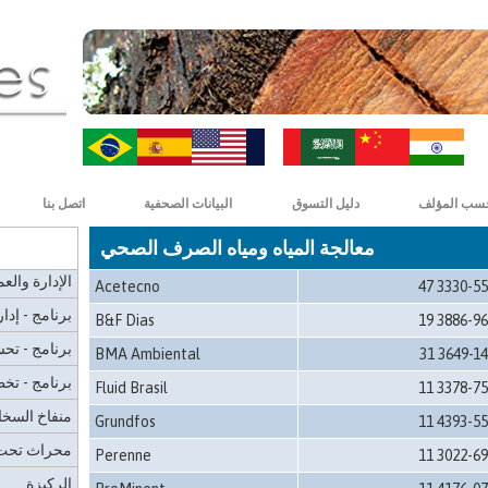
دائرة الغابا
صومعة
محاكي
نظام غطاء ا
ZH-CN
HI
نظام التغطي
الجرافة
سب المؤلف
دليل التسوق
البيانات الصحفية
اتصل بنا
سكيدر - مين
معالجة المياه ومياه الصرف الصحي
البرمجيات -
الإدارة والع
Acetecno
47 3330-5
برنامج - إدار
B&F Dias
19 3886-9
برنامج - تح
BMA Ambiental
31 3649-1
برنامج - تخ
Fluid Brasil
11 3378-7
منفاخ السخا
Grundfos
11 4393-5
محراث تحت ا
Perenne
11 3022-6
الركيزة