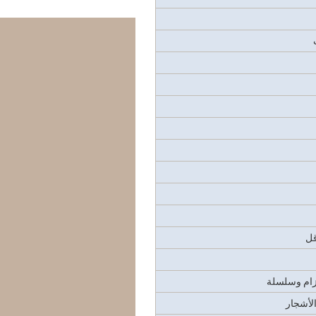
قل
زام وسلسلة
الأشجار