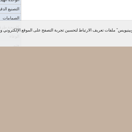
التصنيع الد
الصمامات
كاسحة طرق
ينيويس" ملفات تعريف الارتباط لتحسين تجربة التصفح على الموقع الإلكتروني ولإ
الوعاء
ختم
التهوية والعا
مجموعة الوسائط
المؤتمرات 
مق
البيان
تقويم