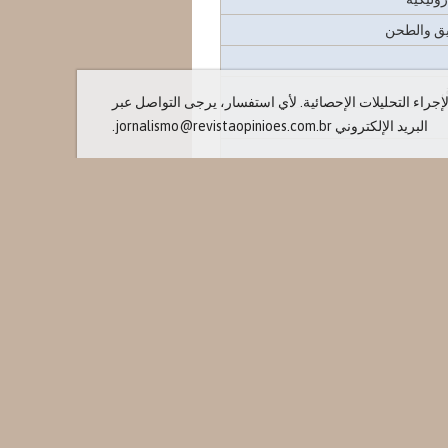
قيق والطحن
جراء التحليلات الإحصائية. لأي استفسار، يرجى التواصل عبر
البريد الإلكتروني jornalismo@revistaopinioes.com.br.
دم
بيت
 الإعلامية
والفعاليات
الات خاصة
من نحن
© 2013 -
Revista Opiniões
ات الصحفية
جميع الحقوق محفوظة.
 الفعاليات