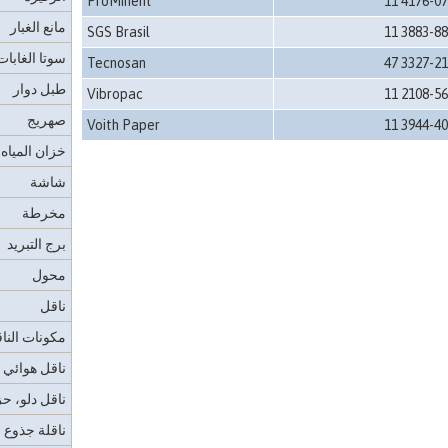
ProMinent
11 4176-0
مانع الغبار
SGS Brasil
11 3883-8
سوتا الغابات
Tecnosan
47 3327-2
طبل دوار
Vibropac
11 2108-5
صهريج
Voith Paper
11 3944-4
خزان المياه
شاشة
مخرطة
برج التبريد
محول
ناقل
مكونات النا
ناقل هوائي
ناقل دلو، ح
ناقلة جذوع 