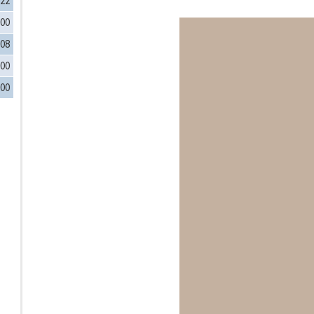
722
800
108
600
000