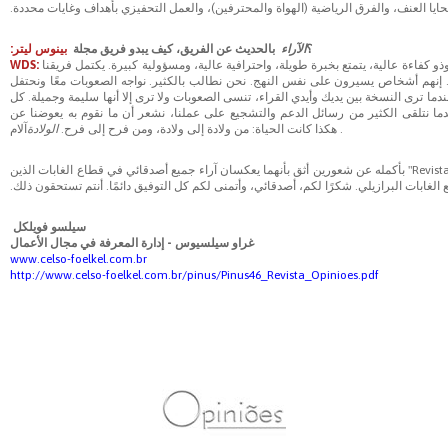
 العنف، والفرق الرياضية (الهواة والمحترفين)، والعمل التحفيزي بأهداف وغايات محددة.
؟
الآراء
بالحديث عن الفريق، كيف يبدو فريق مجلة
بينوس ليتر:
 كفاءة عالية، يتمتع بخبرة طويلة، واحترافية عالية، ومسؤولية كبيرة. يكتمل فريقنا
WDS:
ا. إنهم أشخاص يسيرون على نفس النهج. نحن نطالب بالكثير. نواجه الصعوبات معًا ونحتفل
ندما ترى النسخة بين يديك وأيدي القراء، تنسى الصعوبات ولا ترى إلا أنها سليمة وجميلة. كل
ندما نتلقى الكثير من رسائل الدعم والتشجيع على عملنا، نشعر أن ما نقوم به يعوضنا عن
. هكذا كانت الحياة: من ولادة إلى ولادة، ومن فرح إلى فرح.
الولادة
آلام
في ختام هذه المقابلة، أودّ أن أعرب لويليام دومينغيز دي سوزا وفريق مجلة "Revista Opiniões Florestal" بأكمله عن شعورين أثق بأنهما يعكسان آراء جميع أصدقائي في قطاع الغابات الذين
الغابات البرازيلي. شكرًا لكم، أصدقائي، وأتمنى لكم كل التوفيق دائمًا. أنتم تستحقون ذلك.
سيلسو فويلكل
غراو سيلسيوس - إدارة المعرفة في مجال الأعمال
www.celso-foelkel.com.br
http://www.celso-foelkel.com.br/pinus/Pinus46_Revista_Opinioes.pdf