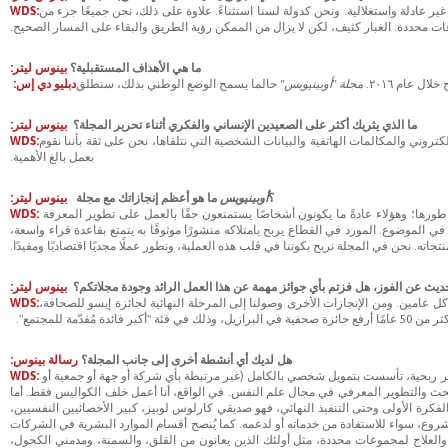
ر عادلة واستغلالية. ونحن كدولة لسنا استثناءً. علاوة على ذلك، نحن جميعًا جزء من
WDS:
ت محددة. الغبار كثيف، لكن لا يزال من الممكن رؤية الطريق والبقاء على المسار الصحيح.
ما هي الأهداف المستقبلية؟
بينوس ليتر:
ل عام ٢٠١٦.
مجلة "أوبينيويس"
حالما يسمح الوضع الوطني بذلك، سنطلق
دبليو دي إس:
ما الذي يثريك أكثر على الصعيدين الإنساني والفكري أثناء تحرير المجلة؟
بينوس ليتر:
تروني والمكالمات الهاتفية والبيانات الشخصية التي نتلقاها، نحن على ثقة بأننا نقوم
WDS:
بعمل بالغ الأهمية.
؟
أوبينيويس
ما هو أعظم إنجازاتك مع مجلة
بينوس ليتر:
ورها؛ وهؤلاء عادةً ما يكونون أشخاصًا يستمتعون حقًا بالعمل على تطوير المعرفة
WDS:
ًا في الموضوع. المورد في القطاع يربح بامتلاكه منشورًا موثوقًا به يتمتع بقاعدة قراء واسعة،
جاته. نحن في المجلة نربح بكوننا في قلب هذه العملية، ونطور عملًا مجديًا اقتصاديًا ومفيدًا.
ديث عن الفوز، هل فزتم بأي جوائز مهمة عن هذا العمل الرائد وجودة مجلاتكم؟
بينوس ليتر:
 في هذا القطاع كل عامين. ومن الإنجازات الأخرى وصولنا إلى المرحلة النهائية لجائزة إيسو للصحافة،
WDS:
في فئة "أكبر فائدة مُقدّمة للمجتمع".
هل لديك أي أنشطة أخرى إلى جانب المجلة؟
رسالة بينوس:
س المتقدم في ريبيراو بريتو (www.Ipa-Rp.Med.br)، وهي منظمة غير ربحية، تأسست بتمويل شخصي بالكامل (غير مرتبطة بأي شركة أو جهة أو جمعية أو
WDS:
لبحث والتطوير المعرفي في مجال علم النفس. في الواقع، أنا أعمل خلف الكواليس فقط. أما
رة الأولى وحتى التنفيذ النهائي، فهو صديقي كارلوس لوبيز، كبير الأخصائيين النفسيين،
مشروع، سواء للاستفادة من خدماته أو لدعمه. كما يُنصح أقسام الموارد البشرية في الشركات
 والعلاج لمجموعات محددة، مثل أولئك الذين يعانون من القلق، والسمنة، ومدمني الكحول،