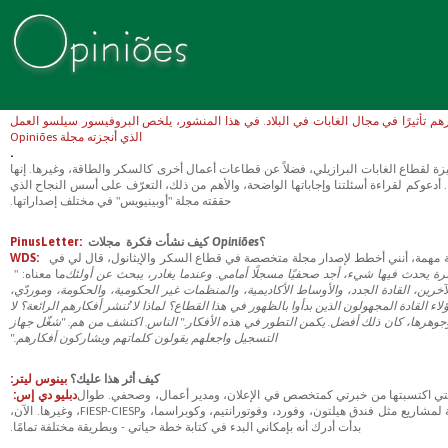
PT-BR
ES
 أحد أهم الباحثين وأكثرهم تأثيرًا في مجال الغابات في البلاد. في هذا المنشور، يلخص البروفيسور سيلسو العمل
الذي أنجزته مجلة Opiniões
.
ميزة لقطاع الغابات البرازيلي، فضلاً عن قطاعات أعمال أخرى كالسكر والطاقة، وغيرها. إنها
ئدة ومبتكرة ومُلهمة أطلقها صديقي ويليام دومينغيز دي سوزا على مدار أكثر من 12 عامًا. أدعوكم لقراءة أسئلتنا وإجاباتها الواضحة، والأهم من ذلك، التعرّف على أسس النجاح الذي
حققته مجلة "أوبينيويس" في مختلف إصداراتها.
؟
Opiniões
كيف نشأت فكرة مجلات
PinusLetter:
جارية مهمة، أنني أخطط لإصدار مجلة متخصصة في قطاع السكر والإيثانول، قال لي
في
WDS:
رة يحدث فيها شيء، أجد صحفيًا مسجلًا أمامي. وعندما يغادر، يبحث عن أولئك
ما معناه: "
آخرين، القادة الجدد، والأوساط الأكاديمية، والمنظمات غير الحكومية، والحكومة، وموردّي،
القادة المجهولون الذين بدأوا بالظهور في هذا القطاع؟ لماذا لا تُنشر أفكارهم الرائعة؟ لا
وجوهرها، كان ذلك أفضل. يكمن التطور في هذه الأفكار." الناس. اكتشف من هم. "شغّل جهاز
التسجيل واجعلهم يقولون كلماتهم ويشاركون أفكارهم."
كيف أثر هذا عليك؟
بينوس ليتر:
 التي اكتسبتها من خبرتي كمتخصص في الإعلان، ومدير أعمال، وصحفي. طوال
دبليو دي إس:
حياتي، عملت كمحلل ومستشار في البرازيل وخارجها في دراسات الجدوى الاقتصادية والتشغيلية لمشاريع مثل فندق هيلتون، وفورد، وفوتورانتيم، وكوبراسما، وFIESP-CIESP، وغيرها. الآن،
بدأت أدرك أنه بإمكاني البدء في كتابة خطة حياتي - وبطريقة مختلفة تمامًا.