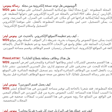
؟
أوبينيويس
هل توجد نسخة إلكترونية من مجلة
رسالة بينوس:
جلة المطبوعة - تُوزع مجانًا أيضًا، مع إمكانية التسجيل المجاني على موقعنا
WDS: نعم،
العدد الهائل من الطلبات التي نتلقاها من المنتجين الصغار والطلاب وطلاب الدكتوراه والموظفين الإداريين. يُرسل ملف PDF الخاص بالمجلة عبر البريد الإلكتروني فور دخولها المطبعة. في
لإلكترونية أيضًا إمكانية قراءتها في أي مكان: في المكتب، في المنزل، في المدرسة، وحتى
رنت. يمكن التسجيل، حتى لمن يتلقون النسخة المطبوعة بالفعل، على موقعنا الإلكتروني
"التسجيل واستلام النسخ الإلكترونية".
، كيف يتم تنظيمه؟
الموقع الإلكتروني
بالحديث عن
بينوس ليتر:
لف (حيث يمكن نسخ النصوص والرسومات بحرية، شريطة ذكر المؤلف
المجلة
يوفر موقع
WDS:
م الإصدارات السابقة على نطاق واسع في الأبحاث الأكاديمية ودعم تخطيط الأعمال. بالإضافة
ائعة في المواقع الإلكترونية، لدينا قسمان رئيسيان: قسم الوظائف وقسم مساحة الموردين.
هل هناك وظائف متعلقة بقطاع الغابات؟
PinusLetter:
روني. هذا القسم مخصص للشركات لنشر وظائفها الشاغرة وللمحترفين لعرض أنفسهم
WDS:
الأداة للبحث عن محترفين على أي مستوى إداري، مثل المديرين التنفيذيين. ننشر عادةً
شرت بالفعل العديد من الوظائف الشاغرة الدولية. يتم تسجيل الوظيفة الشاغرة على الموقع
ا يتم نشر رسالة التسجيل تلقائيًا، لأننا نتحقق من صحة جميع الوظائف الشاغرة قبل نشرها.
كيف يعمل قسم الموردين؟
بينوس ليتر:
المجلة المطبوعة، فقد شعرنا بالحاجة إلى توفير مساحة للموردين في هذا القطاع لنشر
WDS:
ذا السبب أنشأنا هذه المساحة. تُكتب النصوص بحرية من قِبل الموردين في النظام المعني
​في الواقع، من الشائع جدًا رؤية نصوص في هذا القسم نُشرت كمقالات صحفية في بعض
المجلات المتخصصة.
كيف تدير عملك هنا في البرازيل حيث كل شيء تقريبًا مجاني؟
بينوس ليتر: