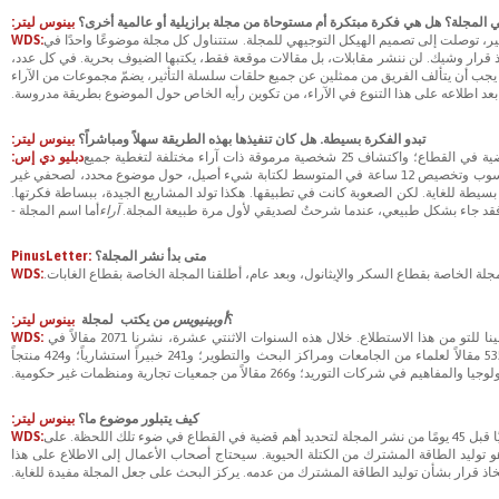
 المجلة؟ هل هي فكرة مبتكرة أم مستوحاة من مجلة برازيلية أو عالمية أخرى؟
بينوس ليتر:
ر، توصلت إلى تصميم الهيكل التوجيهي للمجلة. ستتناول كل مجلة موضوعًا واحدًا في
WDS:
خاذ قرار وشيك. لن ننشر مقابلات، بل مقالات موقعة فقط، يكتبها الضيوف بحرية. في كل عدد،
م. يجب أن يتألف الفريق من ممثلين عن جميع حلقات سلسلة التأثير، يضمّ مجموعات من الآراء
بعد اطلاعه على هذا التنوع في الآراء، من تكوين رأيه الخاص حول الموضوع بطريقة مدروسة.
تبدو الفكرة بسيطة. هل كان تنفيذها بهذه الطريقة سهلاً ومباشراً؟
بينوس ليتر:
نعم. كان كل شيء جاهزاً، ولم يتبقَّ سوى تطبيق الخطة. كنتُ سأحتاج فقط إلى معرفة أهم قضية في القطاع؛ واكتشاف 25 شخصية مرموقة ذات آراء مختلفة لتغطية جميع
دبليو دي إس:
جوانب تلك القضية؛ وإقناع أشخاص، مثل الوزراء ورؤساء الشركات والعلماء، بالجلوس أمام الحاسوب وتخصيص 12 ساعة في المتوسط ​​لكتابة شيء أصيل، حول موضوع محدد، لصحفي غير
سيطة للغاية. لكن الصعوبة كانت في تطبيقها. هكذا تولد المشاريع الجيدة، ببساطة فكرتها.
قد جاء بشكل طبيعي، عندما شرحتُ لصديقي لأول مرة طبيعة المجلة.
آراء
أما اسم المجلة -
متى بدأ نشر المجلة؟
PinusLetter:
WDS:
؟
أوبينيويس
من يكتب لمجلة
بينوس ليتر:
ا للتو من هذا الاستطلاع. خلال هذه السنوات الاثنتي عشرة، نشرنا 2071 مقالاً في
WDS:
رؤساء للجمهورية، ومرشحان رئاسيان، و20 وزيراً، و18 محافظاً، و59 وكيلاً للدولة، وغيرهم)؛ و535 مقالاً لعلماء من الجامعات ومراكز البحث والتطوير؛ و241 خبيراً استشارياً؛ و424 منتجاً
كيف يتبلور موضوع ما؟
بينوس ليتر:
نجري سنويًا استطلاعًا بين أعضاء هيئة التحرير لتحديد المواضيع الرئيسية. كما نجري استطلاعًا ثانيًا قبل 45 يومًا من نشر المجلة لتحديد أهم قضية في القطاع في ضوء تلك اللحظة. على
WDS:
توليد الطاقة المشترك من الكتلة الحيوية. سيحتاج أصحاب الأعمال إلى الاطلاع على هذا
خاذ قرار بشأن توليد الطاقة المشترك من عدمه. يركز البحث على جعل المجلة مفيدة للغاية.