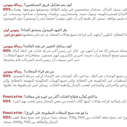
كيف يتم تشكيل فريق المساهمين؟
رسالة بينوس:
ى سبيل المثال، سنختار متخصصين في توليد الطاقة وتسويقها وتوزيعها، وهيئات
WDS:
لنجاح
قصص
حكومية، وبنوك تنمية، واستشاريين، وعلماء، وجمعيات صناعية؛ وسنبحث عن
 تقييم مواقفه. تسعى كل طبعة إلى أن تكون مؤتمراً حقيقياً محرراً ومنشوراً حول الموضوع.
هل الجهد المبذول يستحق العناء؟
بينوس ليتر:
 القطاع، لتكوين آرائهم، إلى قراءة جميع مقالات المجلة، إن لم يكن معظمها.
دبليو دي إس:
كيف يمكنك التعبير عن هذه الفائدة؟
رسالة بينوس:
المجلة شرفتي إلا بعد أن أنتهي من
قال لي رئيس أكبر شركة غابات في البلاد آنذاك:
WDS:
ي. سيتم تصفح المجلة مرات عديدة. أخبرني الكثيرون أنهم يجمعون مجلة
قراءة جميع المقالات".
حتى أنني سمعت أن رئيس إحدى الشركات قام بتجليدها.
من هم قراء المجلات؟
رسالة بينوس:
 جميع الوحدات في البلاد، بما في ذلك الوحدات قيد الإنشاء أو في مرحلة التصميم؛
WDS:
نظمات غير الحكومية في القطاع؛ وإلى جميع الهيئات الحكومية المهتمة بالقطاع؛ وإلى
لزراعي والحراجي والصناعي لقصب السكر وأنظمة الغابات. ويمكن لمن لم يتلقوها بعد طلبها.
ما الذي يُقدّره قطاع الغابات أكثر من غيره في مجلاته؟
PinusLetter:
افة إلى إمكانية قراءة مقالات كتبها كتّاب أعمدة من نفس المجال ممن يُعجب بهم المرء.
WDS:
ما هو عدد نسخ المجلات المطبوعة على الورق؟
PinusLetter:
يختلف عدد نسخ المجلات المطبوعة حسب الحدث المرتبط بها، مثل المعارض والمؤتمرات. يتراوح عدد نسخ مجلة الغابات بين 5000 و7500 نسخة، بينما يتراوح عدد نسخ مجلة قصب
WDS:
السكر والطاقة بين 7500 و10000 نسخة.