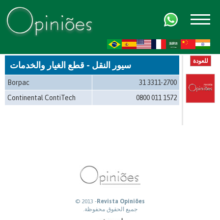
FR
AR
ZH-CN
HI
للعودة
سيور النقل - قطع الغيار والخدمات
Borpac
31 3311-2700
Continental ContiTech
0800 011 1572
© 2013 -
Revista Opiniões
جميع الحقوق محفوظة.