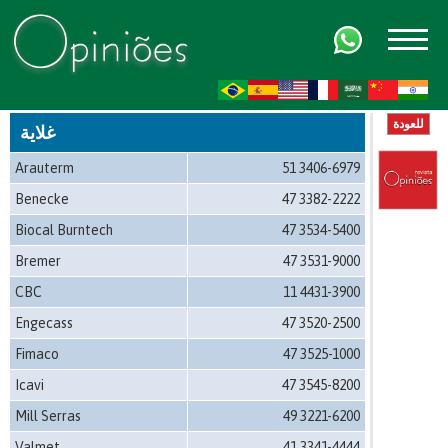
FR
AR
ZH-CN
HI
للعودة
غلاية
Arauterm
51 3406-6979
Benecke
47 3382-2222
Biocal Burntech
47 3534-5400
Bremer
47 3531-9000
CBC
11 4431-3900
Engecass
47 3520-2500
Fimaco
47 3525-1000
Icavi
47 3545-8200
Mill Serras
49 3221-6200
Valmet
41 3341-4444