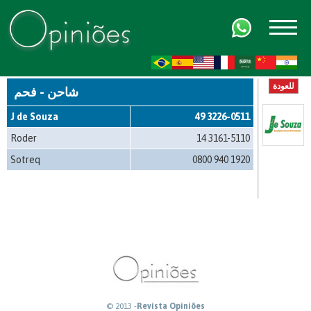
FR
AR
ZH-CN
HI
للعودة
شاحن - فحم
J de Souza
49 3226-0511
Roder
14 3161-5110
Sotreq
0800 940 1920
© 2013 -
Revista Opiniões