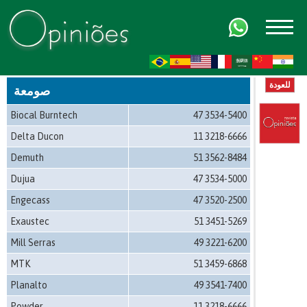
FR
AR
ZH-CN
HI
للعودة
صومعة
Biocal Burntech
47 3534-5400
Delta Ducon
11 3218-6666
Demuth
51 3562-8484
Dujua
47 3534-5000
Engecass
47 3520-2500
Exaustec
51 3451-5269
Mill Serras
49 3221-6200
MTK
51 3459-6868
Planalto
49 3541-7400
Powder
11 3218-6666