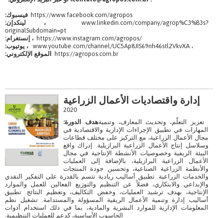
https://www.facebook.com/agropos
فيسبوك:
www.linkedin.com/company/agrop%C3%B3s?
، لينكدإن:
originalSubdomain=pt
https://www.instagram.com/agropos/
، إنستغرام:
www.youtube.com/channel/UC5Ap8JIS69nh46stl2VkvXA ،
، يوتيوب:
https://agropos.com.br
الموقع الإلكتروني:
إدارة واقتصاديات الأعمال الزراعية
2020
تعزيز التعلّم، وتحديث المعارف، وتنمية
هدف الدورة:
المهارات في تطبيق الإجراءات الإدارية والاقتصادية في
مجال الأعمال الزراعية، مع التركيز على مختلف قطاعات
وسلاسل إنتاج الأعمال الزراعية البرازيلية. إدراك واقع
البيئة الريفية وخصوصيات الأنشطة الإنتاجية في مجال
الأعمال الزراعية البرازيلية، بالإضافة إلى العمليات
والأنظمة الزراعية الصناعية، وتحسين جودة المنتجات
والخدمات الزراعية. تطبيق أساليب ريادية تتسم بالقدرة على التفكير النقدي
والإبداعي والابتكاري، فضلاً عن التنظيم والتوزيع الفعالين للعمل والموارد
الإنتاجية، بهدف ترشيد العمليات، وخفض التكاليف، وتعظيم النتائج. تطبيق
أساليب إدارة وتنمية الأعمال الريفية المسؤولة والمستدامة. تشغيل نظم
المعلومات الإدارية للموارد البشرية والمادية، بما في ذلك استخدام أدوات
الحاسوب الأساسية، كدعم للعمليات التنظيمية.