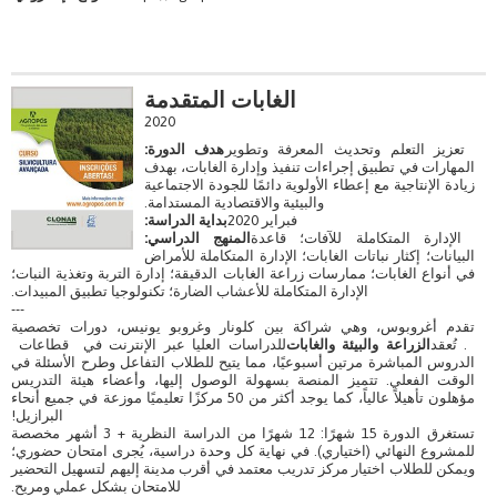
الغابات المتقدمة
2020
تعزيز التعلم وتحديث المعرفة وتطوير
هدف الدورة:
المهارات في تطبيق إجراءات تنفيذ وإدارة الغابات، بهدف
زيادة الإنتاجية مع إعطاء الأولوية دائمًا للجودة الاجتماعية
والبيئية والاقتصادية المستدامة.
فبراير 2020
بداية الدراسة:
الإدارة المتكاملة للآفات؛ قاعدة
المنهج الدراسي:
البيانات؛ إكثار نباتات الغابات؛ الإدارة المتكاملة للأمراض
في أنواع الغابات؛ ممارسات زراعة الغابات الدقيقة؛ إدارة التربة وتغذية النبات؛
الإدارة المتكاملة للأعشاب الضارة؛ تكنولوجيا تطبيق المبيدات.
---
تقدم أغروبوس، وهي شراكة بين كلونار وغروبو يونيس، دورات تخصصية
. تُعقد
الزراعة والبيئة والغابات
للدراسات العليا عبر الإنترنت في قطاعات
الدروس المباشرة مرتين أسبوعيًا، مما يتيح للطلاب التفاعل وطرح الأسئلة في
الوقت الفعلي. تتميز المنصة بسهولة الوصول إليها، وأعضاء هيئة التدريس
مؤهلون تأهيلاً عالياً، كما يوجد أكثر من 50 مركزًا تعليميًا موزعة في جميع أنحاء
البرازيل!
تستغرق الدورة 15 شهرًا: 12 شهرًا من الدراسة النظرية + 3 أشهر مخصصة
للمشروع النهائي (اختياري). في نهاية كل وحدة دراسية، يُجرى امتحان حضوري؛
ويمكن للطلاب اختيار مركز تدريب معتمد في أقرب مدينة إليهم لتسهيل التحضير
للامتحان بشكل عملي ومريح.