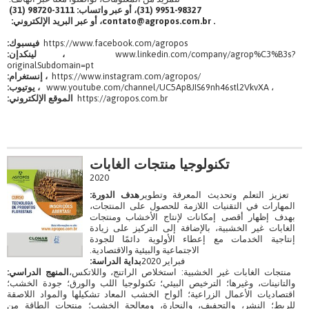
9951-98327 (31)، أو عبر واتساب: 3111-98720 (31)
contato@agropos.com.br .
، أو عبر البريد الإلكتروني:
https://www.facebook.com/agropos
فيسبوك:
www.linkedin.com/company/agrop%C3%B3s?
، لينكدإن:
originalSubdomain=pt
https://www.instagram.com/agropos/
، إنستغرام:
www.youtube.com/channel/UC5Ap8JIS69nh46stl2VkvXA ،
، يوتيوب:
https://agropos.com.br
الموقع الإلكتروني:
تكنولوجيا منتجات الغابات
2020
تعزيز التعلم وتحديث المعرفة وتطوير
هدف الدورة:
المهارات في التقنيات اللازمة للحصول على المنتجات،
بهدف إظهار أقصى إمكانات لإنتاج الأخشاب ومنتجات
الغابات غير الخشبية، بالإضافة إلى التركيز على زيادة
إنتاجية الخدمات مع إعطاء الأولوية دائمًا للجودة
الاجتماعية والبيئية والاقتصادية.
فبراير 2020
بداية الدراسة:
منتجات الغابات غير الخشبية: استخلاص الراتنج، واللاتكس،
المنهج الدراسي:
والتانينات، وغيرها؛ الترخيص البيئي؛ تكنولوجيا اللب والورق؛ جودة الخشب؛
اقتصاديات الأعمال الزراعية؛ ألواح الخشب المعاد تشكيلها والمواد اللاصقة
للربط؛ النشر، والتجفيف، والنجارة، ومعالجة الخشب؛ منتجات الطاقة من