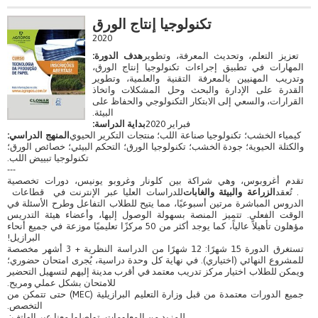
تكنولوجيا إنتاج الورق
2020
تعزيز التعلم، وتحديث المعرفة، وتطوير
هدف الدورة:
المهارات في تطبيق إجراءات تكنولوجيا إنتاج الورق،
وتدريب المهنيين بالمعرفة التقنية والعلمية، وتطوير
القدرة على الإدارة والبحث وحل المشكلات واتخاذ
القرارات، والسعي إلى الابتكار التكنولوجي والحفاظ على
البيئة.
فبراير 2020
بداية الدراسة:
كيمياء الخشب؛ تكنولوجيا صناعة اللب؛ منتجات التكرير الحيوي
المنهج الدراسي:
والكتلة الحيوية؛ جودة الخشب؛ تكنولوجيا الورق؛ التحكم البيئي؛ خصائص الورق؛
تكنولوجيا تبييض اللب.
---
تقدم أغروبوس، وهي شراكة بين كلونار وغروبو يونيس، دورات تخصصية
. تُعقد
الزراعة والبيئة والغابات
للدراسات العليا عبر الإنترنت في قطاعات
الدروس المباشرة مرتين أسبوعيًا، مما يتيح للطلاب التفاعل وطرح الأسئلة في
الوقت الفعلي. تتميز المنصة بسهولة الوصول إليها، وأعضاء هيئة التدريس
مؤهلون تأهيلاً عالياً، كما يوجد أكثر من 50 مركزًا تعليميًا موزعة في جميع أنحاء
البرازيل!
تستغرق الدورة 15 شهرًا: 12 شهرًا من الدراسة النظرية + 3 أشهر مخصصة
للمشروع النهائي (اختياري). في نهاية كل وحدة دراسية، يُجرى امتحان حضوري؛
ويمكن للطلاب اختيار مركز تدريب معتمد في أقرب مدينة إليهم لتسهيل التحضير
للامتحان بشكل عملي ومريح.
جميع الدورات معتمدة من قبل وزارة التعليم البرازيلية (MEC) حتى تتمكن من
التخصص.
للمزيد من المعلومات، تواصلوا معنا عبر الهاتف: