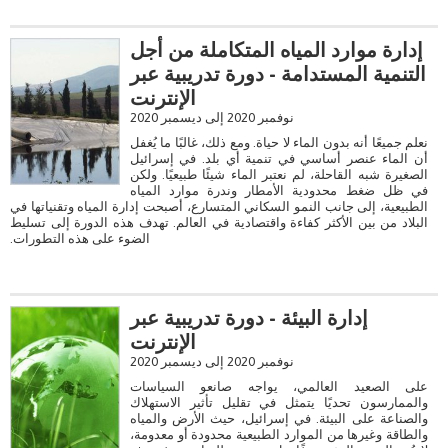
إدارة موارد المياه المتكاملة من أجل
التنمية المستدامة - دورة تدريبية عبر
الإنترنت
نوفمبر 2020 إلى ديسمبر 2020
نعلم جميعًا أنه بدون الماء لا حياة. ومع ذلك، غالبًا ما يُغفل
أن الماء عنصر أساسي في تنمية أي بلد. في إسرائيل
الصغيرة شبه القاحلة، لم نعتبر الماء شيئًا طبيعيًا. ولكن
في ظل ضغط محدودية الأمطار وندرة موارد المياه
الطبيعية، إلى جانب النمو السكاني المتسارع، أصبحت إدارة المياه وتقنياتها في
البلاد من بين الأكثر كفاءة واقتصادية في العالم. تهدف هذه الدورة إلى تسليط
الضوء على هذه التطورات.
إدارة البيئة - دورة تدريبية عبر
الإنترنت
نوفمبر 2020 إلى ديسمبر 2020
على الصعيد العالمي، يواجه صانعو السياسات
والممارسون تحديًا يتمثل في تقليل تأثير الاستهلاك
والصناعة على البيئة. في إسرائيل، حيث الأرض والمياه
والطاقة وغيرها من الموارد الطبيعية محدودة أو معدومة،