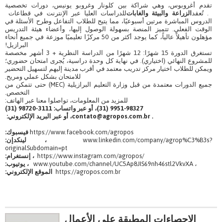
تقدم أغروبوس، وهي شراكة بين كلونار وغروبو يونيس، دورات تخصصية
. تُعقد
الزراعة والبيئة والغابات
للدراسات العليا عبر الإنترنت في قطاعات
الدروس المباشرة مرتين أسبوعيًا، مما يتيح للطلاب التفاعل وطرح الأسئلة في
الوقت الفعلي. تتميز المنصة بسهولة الوصول إليها، وأعضاء هيئة التدريس
مؤهلون تأهيلاً عالياً، كما يوجد أكثر من 50 مركزًا تعليميًا موزعة في جميع أنحاء
البرازيل!
تستغرق الدورة 15 شهرًا: 12 شهرًا من الدراسة النظرية + 3 أشهر مخصصة
للمشروع النهائي (اختياري). في نهاية كل وحدة دراسية، يُجرى امتحان حضوري؛
ويمكن للطلاب اختيار مركز تدريب معتمد في أقرب مدينة إليهم لتسهيل التحضير
للامتحان بشكل عملي ومريح.
جميع الدورات معتمدة من قبل وزارة التعليم البرازيلية (MEC) حتى تتمكن من
التخصص.
للمزيد من المعلومات، تواصلوا معنا عبر الهاتف:
9951-98327 (31)، أو عبر واتساب: 3111-98720 (31)
contato@agropos.com.br .
، أو عبر البريد الإلكتروني:
https://www.facebook.com/agropos
فيسبوك:
www.linkedin.com/company/agrop%C3%B3s?
، لينكدإن:
originalSubdomain=pt
https://www.instagram.com/agropos/
، إنستغرام:
www.youtube.com/channel/UC5Ap8JIS69nh46stl2VkvXA ،
، يوتيوب:
https://agropos.com.br
الموقع الإلكتروني:
الإحصاءات المطبقة على الأعمال