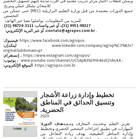
ويمكن للطلاب اختيار مركز تدريب معتمد في أقرب مدينة إليهم لتسهيل التحضير
للامتحان بشكل عملي ومريح.
جميع الدورات معتمدة من قبل وزارة التعليم البرازيلية (MEC) حتى تتمكن من
التخصص.
للمزيد من المعلومات، تواصلوا معنا عبر الهاتف:
9951-98327 (31)، أو عبر واتساب: 3111-98720 (31)
contato@agropos.com.br .
، أو عبر البريد الإلكتروني:
https://www.facebook.com/agropos
فيسبوك:
www.linkedin.com/company/agrop%C3%B3s?
، لينكدإن:
originalSubdomain=pt
https://www.instagram.com/agropos/
، إنستغرام:
www.youtube.com/channel/UC5Ap8JIS69nh46stl2VkvXA ،
، يوتيوب:
https://agropos.com.br
الموقع الإلكتروني:
تخطيط وإدارة زراعة الأشجار
وتنسيق الحدائق في المناطق
الحضرية.
2020
تعزيز التعلم وتحديث المعارف وتنمية
هدف الدورة:
المهارات في تطبيق إجراءات التشجير الحضري وتخطيط
وإدارة المناظر الطبيعية، بهدف زيادة التفاعل بين
السكان والطبيعة، مع مراعاة السلامة والراحة والجمال.