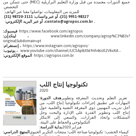
جميع الدورات معتمدة من قبل وزارة التعليم البرازيلية (MEC) حتى تتمكن من
التخصص.
للمزيد من المعلومات، تواصلوا معنا عبر الهاتف:
9951-98327 (31)، أو عبر واتساب: 3111-98720 (31)
contato@agropos.com.br .
، أو عبر البريد الإلكتروني:
https://www.facebook.com/agropos
فيسبوك:
www.linkedin.com/company/agrop%C3%B3s?
، لينكدإن:
originalSubdomain=pt
https://www.instagram.com/agropos/
، إنستغرام:
www.youtube.com/channel/UC5Ap8JIS69nh46stl2VkvXA ،
، يوتيوب:
https://agropos.com.br
الموقع الإلكتروني:
تكنولوجيا إنتاج اللب
2020
تعزيز التعلم وتحديث المعرفة وتطوير
هدف الدورة:
المهارات في تطبيق إجراءات تكنولوجيا إنتاج اللب، من
أجل تدريب المهنيين ذوي المعرفة التقنية والعلمية حول
إنتاج اللب وتطوير القدرة على الإدارة والبحث وحل
المشكلات واتخاذ القرارات، والسعي إلى الابتكار
التكنولوجي والحفاظ على البيئة.
فبراير 2020
بداية الدراسة:
كيمياء الخشب؛ تكنولوجيا صناعة اللب؛ منتجات التكرير الحيوي
المنهج الدراسي: