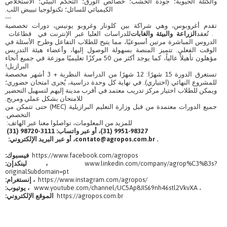
والكتلة الحيوية؛ جودة الخشب؛ خصائص الورق؛ التحكم البيئي؛ الاستخلاص
الكيميائي للسائل؛ تكنولوجيا تبييض اللب.
---
تقدم أغروبوس، وهي شراكة بين كلونار وغروبو يونيس، دورات تخصصية
. تُعقد
الزراعة والبيئة والغابات
للدراسات العليا عبر الإنترنت في قطاعات
الدروس المباشرة مرتين أسبوعيًا، مما يتيح للطلاب التفاعل وطرح الأسئلة في
الوقت الفعلي. تتميز المنصة بسهولة الوصول إليها، وأعضاء هيئة التدريس
مؤهلون تأهيلاً عالياً، كما يوجد أكثر من 50 مركزًا تعليميًا موزعة في جميع أنحاء
البرازيل!
تستغرق الدورة 15 شهرًا: 12 شهرًا من الدراسة النظرية + 3 أشهر مخصصة
للمشروع النهائي (اختياري). في نهاية كل وحدة دراسية، يُجرى امتحان حضوري؛
ويمكن للطلاب اختيار مركز تدريب معتمد في أقرب مدينة إليهم لتسهيل التحضير
للامتحان بشكل عملي ومريح.
جميع الدورات معتمدة من قبل وزارة التعليم البرازيلية (MEC) حتى تتمكن من
التخصص.
للمزيد من المعلومات، تواصلوا معنا عبر الهاتف:
9951-98327 (31)، أو عبر واتساب: 3111-98720 (31)
contato@agropos.com.br .
، أو عبر البريد الإلكتروني:
https://www.facebook.com/agropos
فيسبوك:
www.linkedin.com/company/agrop%C3%B3s?
، لينكدإن:
originalSubdomain=pt
https://www.instagram.com/agropos/
، إنستغرام:
www.youtube.com/channel/UC5Ap8JIS69nh46stl2VkvXA ،
، يوتيوب:
https://agropos.com.br
الموقع الإلكتروني: