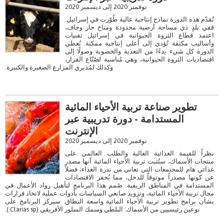
نوفمبر 2020 إلى ديسمبر 2020
تُقدّم هذه الدورة نماذج إنتاجية عالية طُوّرت في إسرائيل.
ففي بلدٍ ذي مساحة أرضية محدودة ومناخ حار وجاف،
اعتمد قطاع الثروة الحيوانية في إسرائيل تقنيات
وأساليب مكثفة تُؤدي إلى أعلى إنتاجية ممكنة. تُغطي
الدورة كل شيء بدءًا من التغذية والخصوبة وصولًا إلى
اقتصاديات الثروة الحيوانية، وهي مُناسبة لصُنّاع القرار،
وكذلك لمُديري المزارع الصغيرة والكبيرة.
تطوير صناعة تربية الأحياء المائية
المستدامة - دورة تدريبية عبر
الإنترنت
نوفمبر 2020 إلى ديسمبر 2020
نظراً للقيمة الغذائية العالية والطلب العالمي على
منتجات الأسماك، ستُثبت تربية الأحياء المائية أنها مصدر
غذائي هام للمجتمعات التي تعاني من ندرة الغذاء، فضلاً
عن كونها مصدراً موثوقاً للدخل، مما يُحفز الاقتصادات
المستدامة في المناطق الريفية. صُمم هذا البرنامج لتأهيل رواد الأعمال في
مجال تربية الأحياء المائية، وتزويد صانعي السياسات بأدوات عملية لاتخاذ قرارات
بشأن برامج تطوير تربية الأحياء المائية واسعة النطاق. سيركز البرنامج على
نوعين رئيسيين من الأسماك: البلطي وسمك السلور الأفريقي (Clarias sp.).