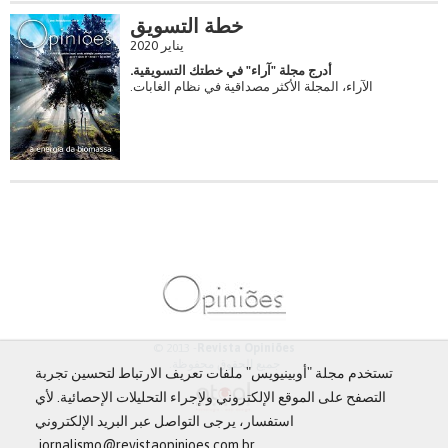
خطة التسويق
يناير 2020
أدرج مجلة "آراء" في خطتك التسويقية.
الآراء، المجلة الأكثر مصداقية في نظام الغابات.
© 2013 -
Revista Opiniões
جميع الحقوق محفوظة.
تستخدم مجلة "أوبينيويس" ملفات تعريف الارتباط لتحسين تجربة
التصفح على الموقع الإلكتروني ولإجراء التحليلات الإحصائية. لأي
استفسار، يرجى التواصل عبر البريد الإلكتروني
jornalismo@revistaopinioes.com.br.