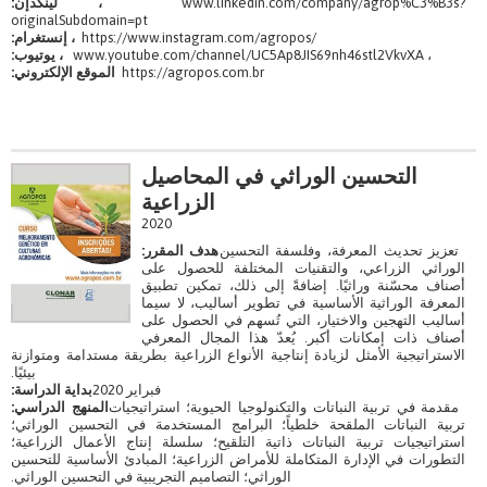
www.linkedin.com/company/agrop%C3%B3s?
، لينكدإن:
originalSubdomain=pt
https://www.instagram.com/agropos/
، إنستغرام:
www.youtube.com/channel/UC5Ap8JIS69nh46stl2VkvXA ،
، يوتيوب:
https://agropos.com.br
الموقع الإلكتروني:
التحسين الوراثي في ​​المحاصيل
الزراعية
2020
تعزيز تحديث المعرفة، وفلسفة التحسين
هدف المقرر:
الوراثي الزراعي، والتقنيات المختلفة للحصول على
أصناف محسّنة وراثيًا. إضافةً إلى ذلك، تمكين تطبيق
المعرفة الوراثية الأساسية في تطوير أساليب، لا سيما
أساليب التهجين والاختيار، التي تُسهم في الحصول على
أصناف ذات إمكانات أكبر. يُعدّ هذا المجال المعرفي
الاستراتيجية الأمثل لزيادة إنتاجية الأنواع الزراعية بطريقة مستدامة ومتوازنة
بيئيًا.
فبراير 2020
بداية الدراسة:
مقدمة في تربية النباتات والتكنولوجيا الحيوية؛ استراتيجيات
المنهج الدراسي:
تربية النباتات الملقحة خلطياً؛ البرامج المستخدمة في التحسين الوراثي؛
استراتيجيات تربية النباتات ذاتية التلقيح؛ سلسلة إنتاج الأعمال الزراعية؛
التطورات في الإدارة المتكاملة للأمراض الزراعية؛ المبادئ الأساسية للتحسين
الوراثي؛ التصاميم التجريبية في التحسين الوراثي.