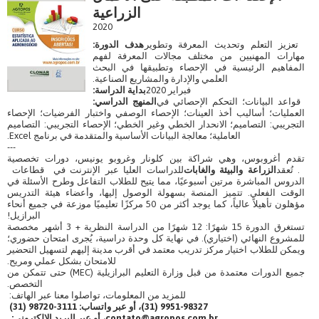
الزراعية
2020
تعزيز التعلم وتحديث المعرفة وتطوير
هدف الدورة:
مهارات المهنيين من مختلف مجالات المعرفة لفهم
المفاهيم الرئيسية في الإحصاء وتطبيقها في البحث
العلمي والإدارة والمشاريع الصناعية.
فبراير 2020
بداية الدراسة:
قواعد البيانات؛ التحكم الإحصائي في
المنهج الدراسي:
العمليات؛ أساليب أخذ العينات؛ الإحصاء الوصفي واختبار الفرضيات؛ الإحصاء
التجريبي: التصاميم؛ الانحدار الخطي وغير الخطي؛ الإحصاء التجريبي: التصاميم
العاملية؛ معالجة البيانات الأساسية والمتقدمة في برنامج Excel.
---
تقدم أغروبوس، وهي شراكة بين كلونار وغروبو يونيس، دورات تخصصية
. تُعقد
الزراعة والبيئة والغابات
للدراسات العليا عبر الإنترنت في قطاعات
الدروس المباشرة مرتين أسبوعيًا، مما يتيح للطلاب التفاعل وطرح الأسئلة في
الوقت الفعلي. تتميز المنصة بسهولة الوصول إليها، وأعضاء هيئة التدريس
مؤهلون تأهيلاً عالياً، كما يوجد أكثر من 50 مركزًا تعليميًا موزعة في جميع أنحاء
البرازيل!
تستغرق الدورة 15 شهرًا: 12 شهرًا من الدراسة النظرية + 3 أشهر مخصصة
للمشروع النهائي (اختياري). في نهاية كل وحدة دراسية، يُجرى امتحان حضوري؛
ويمكن للطلاب اختيار مركز تدريب معتمد في أقرب مدينة إليهم لتسهيل التحضير
للامتحان بشكل عملي ومريح.
جميع الدورات معتمدة من قبل وزارة التعليم البرازيلية (MEC) حتى تتمكن من
التخصص.
للمزيد من المعلومات، تواصلوا معنا عبر الهاتف:
9951-98327 (31)، أو عبر واتساب: 3111-98720 (31)
contato@agropos.com.br .
، أو عبر البريد الإلكتروني: