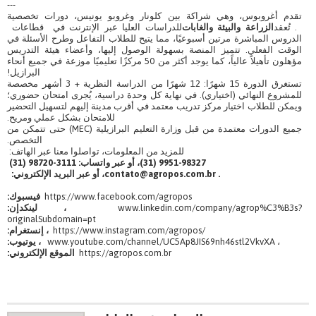
---
تقدم أغروبوس، وهي شراكة بين كلونار وغروبو يونيس، دورات تخصصية
. تُعقد
الزراعة والبيئة والغابات
للدراسات العليا عبر الإنترنت في قطاعات
الدروس المباشرة مرتين أسبوعيًا، مما يتيح للطلاب التفاعل وطرح الأسئلة في
الوقت الفعلي. تتميز المنصة بسهولة الوصول إليها، وأعضاء هيئة التدريس
مؤهلون تأهيلاً عالياً، كما يوجد أكثر من 50 مركزًا تعليميًا موزعة في جميع أنحاء
البرازيل!
تستغرق الدورة 15 شهرًا: 12 شهرًا من الدراسة النظرية + 3 أشهر مخصصة
للمشروع النهائي (اختياري). في نهاية كل وحدة دراسية، يُجرى امتحان حضوري؛
ويمكن للطلاب اختيار مركز تدريب معتمد في أقرب مدينة إليهم لتسهيل التحضير
للامتحان بشكل عملي ومريح.
جميع الدورات معتمدة من قبل وزارة التعليم البرازيلية (MEC) حتى تتمكن من
التخصص.
للمزيد من المعلومات، تواصلوا معنا عبر الهاتف:
9951-98327 (31)، أو عبر واتساب: 3111-98720 (31)
contato@agropos.com.br .
، أو عبر البريد الإلكتروني:
https://www.facebook.com/agropos
فيسبوك:
www.linkedin.com/company/agrop%C3%B3s?
، لينكدإن:
originalSubdomain=pt
https://www.instagram.com/agropos/
، إنستغرام:
www.youtube.com/channel/UC5Ap8JIS69nh46stl2VkvXA ،
، يوتيوب:
https://agropos.com.br
الموقع الإلكتروني: