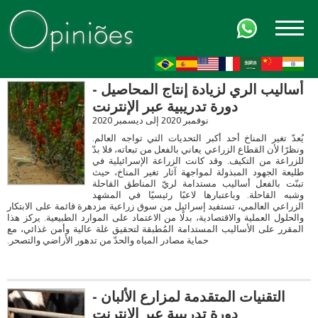
FR
AR
ZH-CN
HI
أساليب الري لزيادة إنتاج المحاصيل -
دورة تدريبية عبر الإنترنت
نوفمبر 2020 إلى ديسمبر 2020
يُعدّ تغير المناخ أحد أكبر التحديات التي تواجه العالم.
ونظرًا لأن القطاع الزراعي يعاني بالفعل من تبعاته، فلا بدّ
للزراعة من التكيف. وقد كانت الزراعة الإسرائيلية في
طليعة الجهود المبذولة لمواجهة آثار تغير المناخ، حيث
تبنّت بالفعل أساليب مستدامة لريّ المناطق القاحلة
وشبه القاحلة. وباعتبارها لاعبًا رئيسيًا في المشهد
الزراعي العالمي، تستفيد إسرائيل من سوق زراعية مزدهرة قائمة على الابتكار
والحلول العملية والاقتصادية، بدلًا من الاعتماد على الموارد الطبيعية. يركز هذا
المقرر على الأساليب المستدامة المُطبقة لتحقيق غلة عالية وأمن غذائي، مع
حماية مصادر المياه والحدّ من تدهور الأراضي والتصحر.
التقنيات المتقدمة لمزارع الألبان -
دورة تدريبية عبر الإنترنت