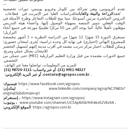
---
تقدم أغروبوس، وهي شراكة بين كلونار وغروبو يونيس، دورات تخصصية
. تُعقد
الزراعة والبيئة والغابات
للدراسات العليا عبر الإنترنت في قطاعات
الدروس المباشرة مرتين أسبوعيًا، مما يتيح للطلاب التفاعل وطرح الأسئلة في
الوقت الفعلي. تتميز المنصة بسهولة الوصول إليها، وأعضاء هيئة التدريس
مؤهلون تأهيلاً عالياً، كما يوجد أكثر من 50 مركزًا تعليميًا موزعة في جميع أنحاء
البرازيل!
تستغرق الدورة 15 شهرًا: 12 شهرًا من الدراسة النظرية + 3 أشهر مخصصة
للمشروع النهائي (اختياري). في نهاية كل وحدة دراسية، يُجرى امتحان حضوري؛
ويمكن للطلاب اختيار مركز تدريب معتمد في أقرب مدينة إليهم لتسهيل التحضير
للامتحان بشكل عملي ومريح.
جميع الدورات معتمدة من قبل وزارة التعليم البرازيلية (MEC) حتى تتمكن من
التخصص.
للمزيد من المعلومات، تواصلوا معنا عبر الهاتف:
9951-98327 (31)، أو عبر واتساب: 3111-98720 (31)
contato@agropos.com.br .
، أو عبر البريد الإلكتروني:
https://www.facebook.com/agropos
فيسبوك:
www.linkedin.com/company/agrop%C3%B3s?
، لينكدإن:
originalSubdomain=pt
https://www.instagram.com/agropos/
، إنستغرام:
www.youtube.com/channel/UC5Ap8JIS69nh46stl2VkvXA ،
، يوتيوب:
https://agropos.com.br
الموقع الإلكتروني: