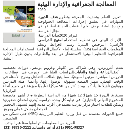
المعالجة الجغرافية والإدارة البيئية
2020
تعزيز التعلم وتحديث المعرفة وتطوير
هدف الدورة:
المهارات في تطبيق إجراءات المعالجة الجيولوجية
والإدارة البيئية، بهدف تعلم التقنيات الحديثة لتطبيقها في
مجال الدراسة.
فبراير 2020
بداية الدراسة:
الإدراك البيئي في تخطيط استخدام
المنهج الدراسي:
الأراضي؛ الترخيص البيئي؛ رسم الخرائط ونظم
المعلومات الجغرافية (GIS)؛ سلسلة إنتاج الأعمال الزراعية؛ استخدامات المعالجة
الجغرافية؛ التنظيم البيئي؛ الاستشعار عن بعد والطائرات بدون طيار؛ الإدارة
البيئية.
---
تقدم أغروبوس، وهي شراكة بين كلونار وغروبو يونيس، دورات تخصصية
. تُعقد
الزراعة والبيئة والغابات
للدراسات العليا عبر الإنترنت في قطاعات
الدروس المباشرة مرتين أسبوعيًا، مما يتيح للطلاب التفاعل وطرح الأسئلة في
الوقت الفعلي. تتميز المنصة بسهولة الوصول إليها، وأعضاء هيئة التدريس
مؤهلون تأهيلاً عالياً، كما يوجد أكثر من 50 مركزًا تعليميًا موزعة في جميع أنحاء
البرازيل!
تستغرق الدورة 15 شهرًا: 12 شهرًا من الدراسة النظرية + 3 أشهر مخصصة
للمشروع النهائي (اختياري). في نهاية كل وحدة دراسية، يُجرى امتحان حضوري؛
ويمكن للطلاب اختيار مركز تدريب معتمد في أقرب مدينة إليهم لتسهيل التحضير
للامتحان بشكل عملي ومريح.
جميع الدورات معتمدة من قبل وزارة التعليم البرازيلية (MEC) حتى تتمكن من
التخصص.
للمزيد من المعلومات، تواصلوا معنا عبر الهاتف:
9951-98327 (31)، أو عبر واتساب: 3111-98720 (31)