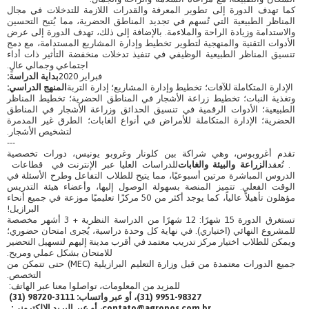
كما تهدف الدورة إلى تطوير المعرفة والقدرات اللازمة للتدخلات في مجال
المناظر الطبيعية التي تُسهم في تجديد المناطق الحضرية، مما يُتيح التحسين
والاستدامة وزيادة الراحة والملاءمة. بالإضافة إلى ذلك، تهدف الدورة إلى عرض
الأدوات التقنية والمنهجية لتطوير تخطيط وإدارة المشاريع المستدامة، مع دمج
تنسيق المناظر الطبيعية الوظيفي في تنفيذ تدخلات منخفضة التأثير ذات أداء
اجتماعي وجمالي عالٍ.
فبراير 2020
بداية الدراسة:
الإدارة المتكاملة للآفات؛ تخطيط وإدارة المشاريع؛ إدارة التربة
المنهج الدراسي:
وتغذية النبات؛ تخطيط زراعة الأشجار في المناطق الحضرية؛ تخطيط المناظر
الطبيعية؛ الأدوات الرقمية في تنسيق الحدائق وزراعة الأشجار في المناطق
الحضرية؛ الإدارة المتكاملة للأمراض في أنواع الغابات؛ الطرق غير المدمرة
لتشخيص الأشجار.
---
تقدم أغروبوس، وهي شراكة بين كلونار وغروبو يونيس، دورات تخصصية
. تُعقد
الزراعة والبيئة والغابات
للدراسات العليا عبر الإنترنت في قطاعات
الدروس المباشرة مرتين أسبوعيًا، مما يتيح للطلاب التفاعل وطرح الأسئلة في
الوقت الفعلي. تتميز المنصة بسهولة الوصول إليها، وأعضاء هيئة التدريس
مؤهلون تأهيلاً عالياً، كما يوجد أكثر من 50 مركزًا تعليميًا موزعة في جميع أنحاء
البرازيل!
تستغرق الدورة 15 شهرًا: 12 شهرًا من الدراسة النظرية + 3 أشهر مخصصة
للمشروع النهائي (اختياري). في نهاية كل وحدة دراسية، يُجرى امتحان حضوري؛
ويمكن للطلاب اختيار مركز تدريب معتمد في أقرب مدينة إليهم لتسهيل التحضير
للامتحان بشكل عملي ومريح.
جميع الدورات معتمدة من قبل وزارة التعليم البرازيلية (MEC) حتى تتمكن من
التخصص.
للمزيد من المعلومات، تواصلوا معنا عبر الهاتف:
9951-98327 (31)، أو عبر واتساب: 3111-98720 (31)
contato@agropos.com.br .
، أو عبر البريد الإلكتروني: