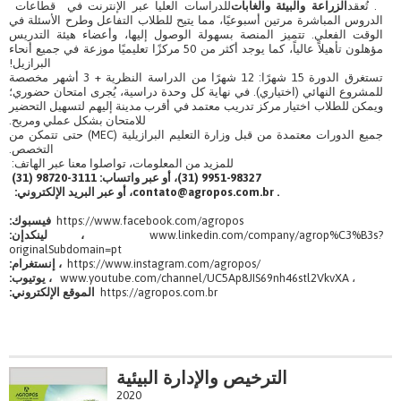
. تُعقد
الزراعة والبيئة والغابات
للدراسات العليا عبر الإنترنت في قطاعات
الدروس المباشرة مرتين أسبوعيًا، مما يتيح للطلاب التفاعل وطرح الأسئلة في
الوقت الفعلي. تتميز المنصة بسهولة الوصول إليها، وأعضاء هيئة التدريس
مؤهلون تأهيلاً عالياً، كما يوجد أكثر من 50 مركزًا تعليميًا موزعة في جميع أنحاء
البرازيل!
تستغرق الدورة 15 شهرًا: 12 شهرًا من الدراسة النظرية + 3 أشهر مخصصة
للمشروع النهائي (اختياري). في نهاية كل وحدة دراسية، يُجرى امتحان حضوري؛
ويمكن للطلاب اختيار مركز تدريب معتمد في أقرب مدينة إليهم لتسهيل التحضير
للامتحان بشكل عملي ومريح.
جميع الدورات معتمدة من قبل وزارة التعليم البرازيلية (MEC) حتى تتمكن من
التخصص.
للمزيد من المعلومات، تواصلوا معنا عبر الهاتف:
9951-98327 (31)، أو عبر واتساب: 3111-98720 (31)
contato@agropos.com.br .
، أو عبر البريد الإلكتروني:
https://www.facebook.com/agropos
فيسبوك:
www.linkedin.com/company/agrop%C3%B3s?
، لينكدإن:
originalSubdomain=pt
https://www.instagram.com/agropos/
، إنستغرام:
www.youtube.com/channel/UC5Ap8JIS69nh46stl2VkvXA ،
، يوتيوب:
https://agropos.com.br
الموقع الإلكتروني:
الترخيص والإدارة البيئية
2020