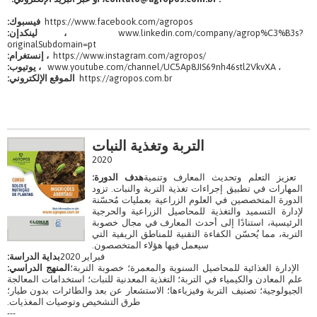
https://www.facebook.com/agropos
فيسبوك:
www.linkedin.com/company/agrop%C3%B3s?
، لينكدإن:
originalSubdomain=pt
https://www.instagram.com/agropos/
، إنستغرام:
www.youtube.com/channel/UC5Ap8JIS69nh46stl2VkvXA ،
، يوتيوب:
https://agropos.com.br
الموقع الإلكتروني:
التربة وتغذية النبات
2020
تعزيز التعلم وتحديث المعارف وتنمية
هدف الدورة:
المهارات في تطبيق إجراءات تغذية التربة والنبات. تزود
الدورة المتخصصين في العلوم الزراعية بعمليات مُحسّنة
لإدارة التسميد والتغذية للمحاصيل الزراعية والحرجية
الرئيسية، استنادًا إلى أحدث المعارف في مجال خصوبة
التربة، مما يُحسّن الكفاءة التقنية للمناطق الريفية التي
سيعمل فيها هؤلاء المتخصصون.
فبراير 2020
بداية الدراسة:
الإدارة الغذائية للمحاصيل السنوية والمعمرة؛ خصوبة التربة؛
المنهج الدراسي:
علم المعادن والكيمياء في التربة؛ التغذية المعدنية للنبات؛ استخدامات المعالجة
الجيولوجية؛ تصنيف التربة وفيزياءها؛ الاستشعار عن بعد والطائرات بدون طيار؛
طرق التشخيص وتوصيات المغذيات.
---