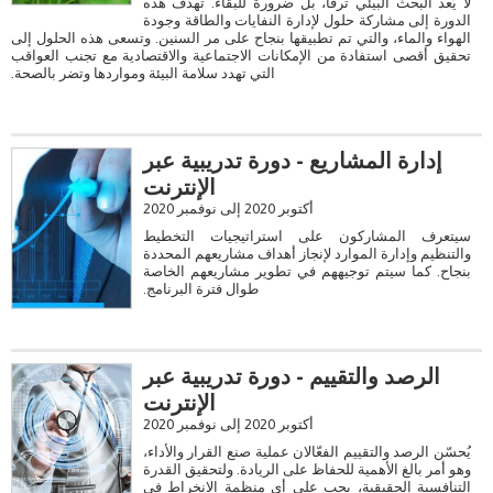
لا يُعد البحث البيئي ترفًا، بل ضرورة للبقاء. تهدف هذه
الدورة إلى مشاركة حلول لإدارة النفايات والطاقة وجودة
الهواء والماء، والتي تم تطبيقها بنجاح على مر السنين. وتسعى هذه الحلول إلى
تحقيق أقصى استفادة من الإمكانات الاجتماعية والاقتصادية مع تجنب العواقب
التي تهدد سلامة البيئة ومواردها وتضر بالصحة.
إدارة المشاريع - دورة تدريبية عبر
الإنترنت
أكتوبر 2020 إلى نوفمبر 2020
سيتعرف المشاركون على استراتيجيات التخطيط
والتنظيم وإدارة الموارد لإنجاز أهداف مشاريعهم المحددة
بنجاح. كما سيتم توجيههم في تطوير مشاريعهم الخاصة
طوال فترة البرنامج.
الرصد والتقييم - دورة تدريبية عبر
الإنترنت
أكتوبر 2020 إلى نوفمبر 2020
يُحسّن الرصد والتقييم الفعّالان عملية صنع القرار والأداء،
وهو أمر بالغ الأهمية للحفاظ على الريادة. ولتحقيق القدرة
التنافسية الحقيقية، يجب على أي منظمة الانخراط في