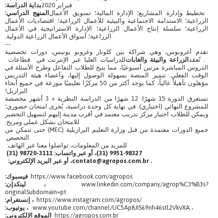
فبراير 2020
بداية الدراسة:
تخطيط وإدارة المشاريع؛ الإدارة المالية؛ تسويق الأعمال
المنهج الدراسي:
الزراعية؛ الاستدامة الاجتماعية والبيئية للأعمال الزراعية؛ اقتصاديات الأعمال
الزراعية؛ سلسلة إنتاج الأعمال الزراعية؛ الإدارة الاستراتيجية في الأعمال
الزراعية؛ أسواق الأعمال الزراعية الدولية.
---
تقدم أغروبوس، وهي شراكة بين كلونار وغروبو يونيس، دورات تخصصية
. تُعقد
الزراعة والبيئة والغابات
للدراسات العليا عبر الإنترنت في قطاعات
الدروس المباشرة مرتين أسبوعيًا، مما يتيح للطلاب التفاعل وطرح الأسئلة في
الوقت الفعلي. تتميز المنصة بسهولة الوصول إليها، وأعضاء هيئة التدريس
مؤهلون تأهيلاً عالياً، كما يوجد أكثر من 50 مركزًا تعليميًا موزعة في جميع أنحاء
البرازيل!
تستغرق الدورة 15 شهرًا: 12 شهرًا من الدراسة النظرية + 3 أشهر مخصصة
للمشروع النهائي (اختياري). في نهاية كل وحدة دراسية، يُجرى امتحان حضوري؛
ويمكن للطلاب اختيار مركز تدريب معتمد في أقرب مدينة إليهم لتسهيل التحضير
للامتحان بشكل عملي ومريح.
جميع الدورات معتمدة من قبل وزارة التعليم البرازيلية (MEC) حتى تتمكن من
التخصص.
للمزيد من المعلومات، تواصلوا معنا عبر الهاتف:
9951-98327 (31)، أو عبر واتساب: 3111-98720 (31)
contato@agropos.com.br .
، أو عبر البريد الإلكتروني:
https://www.facebook.com/agropos
فيسبوك:
www.linkedin.com/company/agrop%C3%B3s?
، لينكدإن:
originalSubdomain=pt
https://www.instagram.com/agropos/
، إنستغرام:
www.youtube.com/channel/UC5Ap8JIS69nh46stl2VkvXA ،
، يوتيوب:
https://agropos.com.br
الموقع الإلكتروني: