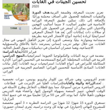
تحسين الجينات في الغابات
2020
تعزيز تحديث المعرفة، وفلسفة التربية،
هدف الدورة:
والتقنيات المختلفة للحصول على أصناف محسّنة وراثيًا.
بالإضافة إلى ذلك، تمكين تطبيق المعرفة الوراثية
الأساسية في تطوير أساليب، لا سيما أساليب التهجين
والاختيار، التي يمكن أن تُسفر عن الحصول على أصناف
أو سلالات ذات إمكانات أكبر. يُعد هذا المجال المعرفي
استراتيجيًا لزيادة إنتاجية أنواع الأشجار الحرجية بطريقة
مستدامة ومتوازنة بيئيًا. وتسعى الدورة إلى تعزيز التأهيل المهني في مجال
الغابات، من خلال توفير تدريب إنساني يسترشد دائمًا بالأخلاق والمسؤولية
الاجتماعية، وهما عنصران أساسيان في ديناميكيات سوق العمل الحالية.
فبراير 2020
بداية الدراسة:
مقدمة في تربية النباتات والتكنولوجيا الحيوية؛ استراتيجيات
المنهج الدراسي:
التربية في النباتات المختلطة؛ البرامج المستخدمة في التحسين الوراثي؛ الإدارة
المتكاملة للأمراض في أنواع الغابات؛ استراتيجيات تربية الغابات؛ إكثار نباتات
الغابات؛ المبادئ الأساسية للتحسين الوراثي؛ التصاميم التجريبية في التحسين
الوراثي.
---
تقدم أغروبوس، وهي شراكة بين كلونار وغروبو يونيس، دورات تخصصية
. تُعقد
الزراعة والبيئة والغابات
للدراسات العليا عبر الإنترنت في قطاعات
الدروس المباشرة مرتين أسبوعيًا، مما يتيح للطلاب التفاعل وطرح الأسئلة في
الوقت الفعلي. تتميز المنصة بسهولة الوصول إليها، وأعضاء هيئة التدريس
مؤهلون تأهيلاً عالياً، كما يوجد أكثر من 50 مركزًا تعليميًا موزعة في جميع أنحاء
البرازيل!
تستغرق الدورة 15 شهرًا: 12 شهرًا من الدراسة النظرية + 3 أشهر مخصصة
للمشروع النهائي (اختياري). في نهاية كل وحدة دراسية، يُجرى امتحان حضوري؛