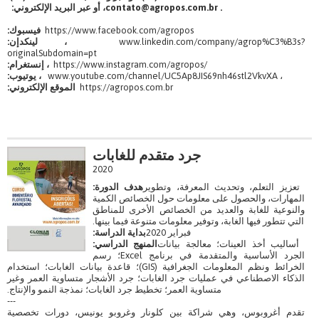
contato@agropos.com.br .
، أو عبر البريد الإلكتروني:
https://www.facebook.com/agropos
فيسبوك:
www.linkedin.com/company/agrop%C3%B3s?
، لينكدإن:
originalSubdomain=pt
https://www.instagram.com/agropos/
، إنستغرام:
www.youtube.com/channel/UC5Ap8JIS69nh46stl2VkvXA ،
، يوتيوب:
https://agropos.com.br
الموقع الإلكتروني:
جرد متقدم للغابات
2020
تعزيز التعلم، وتحديث المعرفة، وتطوير
هدف الدورة:
المهارات، والحصول على معلومات حول الخصائص الكمية
والنوعية للغابة والعديد من الخصائص الأخرى للمناطق
التي تتطور فيها الغابة، وتوفير معلومات متنوعة فيما بينها.
فبراير 2020
بداية الدراسة:
أساليب أخذ العينات؛ معالجة بيانات
المنهج الدراسي:
الجرد الأساسية والمتقدمة في برنامج Excel؛ رسم
الخرائط ونظم المعلومات الجغرافية (GIS)؛ قاعدة بيانات الغابات؛ استخدام
الذكاء الاصطناعي في عمليات جرد الغابات؛ جرد الأشجار متساوية العمر وغير
متساوية العمر؛ تخطيط جرد الغابات؛ نمذجة النمو والإنتاج.
---
تقدم أغروبوس، وهي شراكة بين كلونار وغروبو يونيس، دورات تخصصية