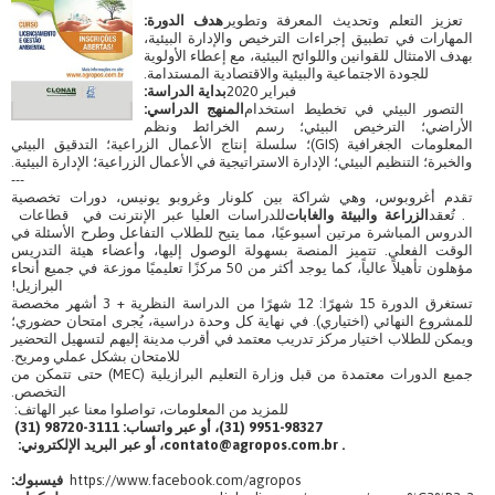
تعزيز التعلم وتحديث المعرفة وتطوير
هدف الدورة:
المهارات في تطبيق إجراءات الترخيص والإدارة البيئية،
بهدف الامتثال للقوانين واللوائح البيئية، مع إعطاء الأولوية
للجودة الاجتماعية والبيئية والاقتصادية المستدامة.
فبراير 2020
بداية الدراسة:
التصور البيئي في تخطيط استخدام
المنهج الدراسي:
الأراضي؛ الترخيص البيئي؛ رسم الخرائط ونظم
المعلومات الجغرافية (GIS)؛ سلسلة إنتاج الأعمال الزراعية؛ التدقيق البيئي
والخبرة؛ التنظيم البيئي؛ الإدارة الاستراتيجية في الأعمال الزراعية؛ الإدارة البيئية.
---
تقدم أغروبوس، وهي شراكة بين كلونار وغروبو يونيس، دورات تخصصية
. تُعقد
الزراعة والبيئة والغابات
للدراسات العليا عبر الإنترنت في قطاعات
الدروس المباشرة مرتين أسبوعيًا، مما يتيح للطلاب التفاعل وطرح الأسئلة في
الوقت الفعلي. تتميز المنصة بسهولة الوصول إليها، وأعضاء هيئة التدريس
مؤهلون تأهيلاً عالياً، كما يوجد أكثر من 50 مركزًا تعليميًا موزعة في جميع أنحاء
البرازيل!
تستغرق الدورة 15 شهرًا: 12 شهرًا من الدراسة النظرية + 3 أشهر مخصصة
للمشروع النهائي (اختياري). في نهاية كل وحدة دراسية، يُجرى امتحان حضوري؛
ويمكن للطلاب اختيار مركز تدريب معتمد في أقرب مدينة إليهم لتسهيل التحضير
للامتحان بشكل عملي ومريح.
جميع الدورات معتمدة من قبل وزارة التعليم البرازيلية (MEC) حتى تتمكن من
التخصص.
للمزيد من المعلومات، تواصلوا معنا عبر الهاتف:
9951-98327 (31)، أو عبر واتساب: 3111-98720 (31)
contato@agropos.com.br .
، أو عبر البريد الإلكتروني:
https://www.facebook.com/agropos
فيسبوك: