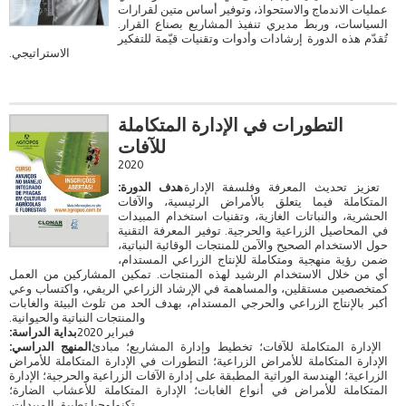
عمليات الاندماج والاستحواذ، وتوفير أساس متين لقرارات
السياسات، وربط مديري تنفيذ المشاريع بصناع القرار.
تُقدّم هذه الدورة إرشادات وأدوات وتقنيات قيّمة للتفكير
الاستراتيجي.
التطورات في الإدارة المتكاملة
للآفات
2020
تعزيز تحديث المعرفة وفلسفة الإدارة
هدف الدورة:
المتكاملة فيما يتعلق بالأمراض الرئيسية، والآفات
الحشرية، والنباتات الغازية، وتقنيات استخدام المبيدات
في المحاصيل الزراعية والحرجية. توفير المعرفة التقنية
حول الاستخدام الصحيح والآمن للمنتجات الوقائية النباتية،
ضمن رؤية منهجية ومتكاملة للإنتاج الزراعي المستدام،
أي من خلال الاستخدام الرشيد لهذه المنتجات. تمكين المشاركين من العمل
كمتخصصين مستقلين، والمساهمة في الإرشاد الزراعي الريفي، واكتساب وعي
أكبر بالإنتاج الزراعي والحرجي المستدام، بهدف الحد من تلوث البيئة والغابات
والمنتجات النباتية والحيوانية.
فبراير 2020
بداية الدراسة:
الإدارة المتكاملة للآفات؛ تخطيط وإدارة المشاريع؛ مبادئ
المنهج الدراسي:
الإدارة المتكاملة للأمراض الزراعية؛ التطورات في الإدارة المتكاملة للأمراض
الزراعية؛ الهندسة الوراثية المطبقة على إدارة الآفات الزراعية والحرجية؛ الإدارة
المتكاملة للأمراض في أنواع الغابات؛ الإدارة المتكاملة للأعشاب الضارة؛
تكنولوجيا تطبيق المبيدات.