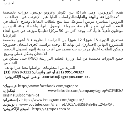
الخشب.
---
تقدم أغروبوس، وهي شراكة بين كلونار وغروبو يونيس، دورات تخصصية
. تُعقد
الزراعة والبيئة والغابات
للدراسات العليا عبر الإنترنت في قطاعات
الدروس المباشرة مرتين أسبوعيًا، مما يتيح للطلاب التفاعل وطرح الأسئلة في
الوقت الفعلي. تتميز المنصة بسهولة الوصول إليها، وأعضاء هيئة التدريس
مؤهلون تأهيلاً عالياً، كما يوجد أكثر من 50 مركزًا تعليميًا موزعة في جميع أنحاء
البرازيل!
تستغرق الدورة 15 شهرًا: 12 شهرًا من الدراسة النظرية + 3 أشهر مخصصة
للمشروع النهائي (اختياري). في نهاية كل وحدة دراسية، يُجرى امتحان حضوري؛
ويمكن للطلاب اختيار مركز تدريب معتمد في أقرب مدينة إليهم لتسهيل التحضير
للامتحان بشكل عملي ومريح.
جميع الدورات معتمدة من قبل وزارة التعليم البرازيلية (MEC) حتى تتمكن من
التخصص.
للمزيد من المعلومات، تواصلوا معنا عبر الهاتف:
9951-98327 (31)، أو عبر واتساب: 3111-98720 (31)
contato@agropos.com.br .
، أو عبر البريد الإلكتروني:
https://www.facebook.com/agropos
فيسبوك:
www.linkedin.com/company/agrop%C3%B3s?
، لينكدإن:
originalSubdomain=pt
https://www.instagram.com/agropos/
، إنستغرام:
www.youtube.com/channel/UC5Ap8JIS69nh46stl2VkvXA ،
، يوتيوب:
https://agropos.com.br
الموقع الإلكتروني: