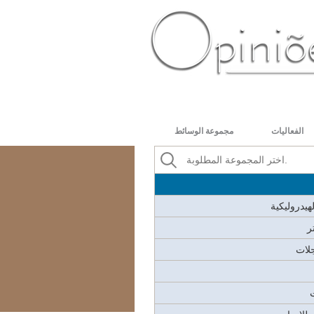
رضية متحركة
رشاش
ية
اج
PT-BR
ES
US
FR
AR
الفعاليات
مجموعة الوسائط
ح، ودش
هيدروليكية
ر
لات
ت