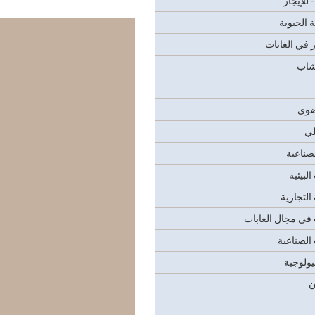
 للإيجار
 الحيوية
 في الغابات
شاب
ضوي
لي
صناعية
لبيئية
التجارية
في مجال الغابات
الصناعية
يولوجية
ن