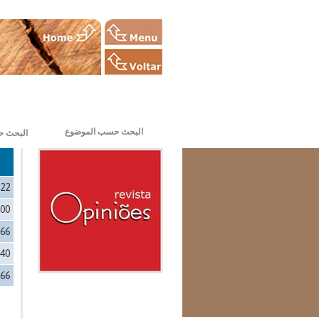
البحث حسب الموضوع
البحث ح
322
500
666
640
666