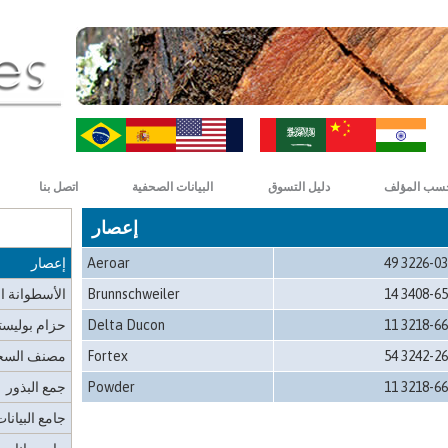
مقطورة - أ
مقطورة - 
سقاطة هوائ
كافاكو - الإنت
ZH-CN
HI
شهادة
سلة هوائية
سب المؤلف
دليل التسوق
البيانات الصحفية
اتصل بنا
سلة ومنخل
إعصار
لوحة، مفتا
49 3226-0
Aeroar
إعصار
14 3408-6
Brunnschweiler
الأسطوانة ال
11 3218-6
Delta Ducon
حزام بوليست
54 3242-2
Fortex
مصنف السج
11 3218-6
Powder
جمع البذور
جامع البيانا