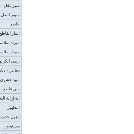
سير ناقل
سيور النقل 
حاضِر
التيار القاطع
مبراة سلاس
مبراة سلاسل
رصيد الكربو
دفاعي - دباب
مبيد حشري 
سن قاطع - 
آلة إزالة الل
التطهير
مزيل جذوع 
ديستوبور