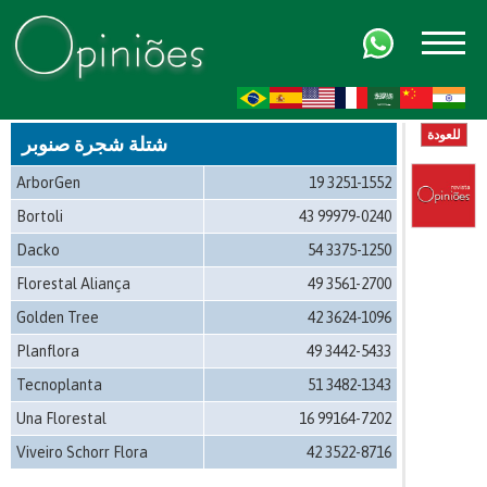
FR
AR
ZH-CN
HI
للعودة
شتلة شجرة صنوبر
ArborGen
19 3251-1552
Bortoli
43 99979-0240
Dacko
54 3375-1250
Florestal Aliança
49 3561-2700
Golden Tree
42 3624-1096
Planflora
49 3442-5433
Tecnoplanta
51 3482-1343
Una Florestal
16 99164-7202
Viveiro Schorr Flora
42 3522-8716