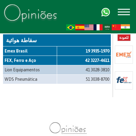
FR
AR
ZH-CN
HI
للعودة
سقاطة هوائية
Emex Brasil
19 3935-1970
FEX, Ferro e Aço
42 3227-4611
Lion Equipamentos
41 3028-3810
WDS Pneumática
51 3038-8700