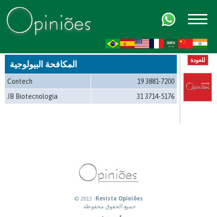
FR
AR
ZH-CN
HI
للعودة
المكافحة البيولوجية
Contech
19 3881-7200
JB Biotecnologia
31 3714-5176
© 2013 -
Revista Opiniões
جميع الحقوق محفوظة.