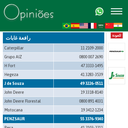
FR
AR
ZH-CN
HI
للعودة
رافعة غابات
Caterpillar
11 2109-2000
Grupo AIZ
0800 007 2690
H Fort
47 3333-1495
Hegeza
41 3283-3539
J de Souza
49 3226-0511
John Deere
19 3318-8140
John Deere Florestal
0800 891 4031
Motocana
19 3412-1234
PENZSAUR
55 3376-9340
Pesa
41 2103-2211