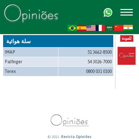
FR
AR
ZH-CN
HI
للعودة
سلة هوائية
IMAP
51 3662-8500
Palfinger
54 3026-7000
Terex
0800 031 0100
© 2013 -
Revista Opiniões