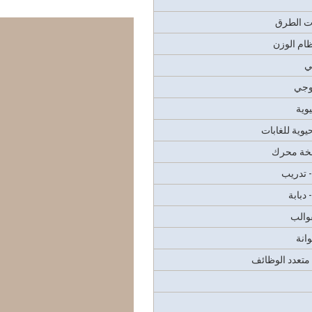
ات الطرق
ظام الوزن
ي
لوجي
وية
يوية للغابات
خة محرك
 تدريب
دبابة
قوالب
انة
متعدد الوظائف