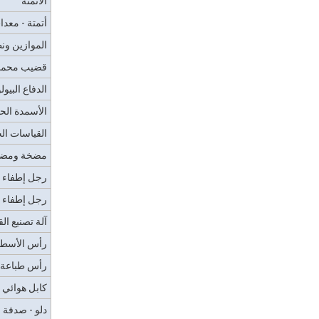
الأتمتة
أتمتة - معد
الموازين ون
قضيب محم
الدفاع البيو
الأسمدة الحي
القياسات الح
مضخة ومض
رجل إطفاء -
رجل إطفاء - 
آلة تصنيع ال
رأس الأسطو
رأس طباعة 
كابل هوائي
دلو - صدفة