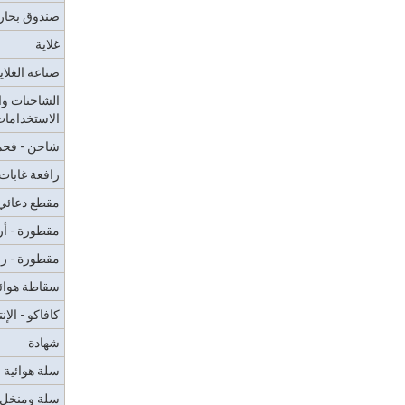
صندوق بخار
غلاية
صناعة الغلاي
الشاحنات وا
الاستخداما
شاحن - فحم
رافعة غابات
مقطع دعائي 
مقطورة - أ
مقطورة - 
سقاطة هوائ
كافاكو - الإنت
شهادة
سلة هوائية
سلة ومنخل