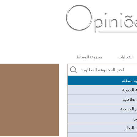
يقة
الفرن
زي
والمياه
PT-BR
ES
US
FR
AR
ميائي البيئي
الفعاليات
مجموعة الوسائط
ل
لات - المراقبة
 متنقلة
 الحيوية
 مطاطية
ل الحرجية
ي
بالبخار