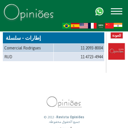
FR
AR
ZH-CN
HI
للعودة
إطارات - سلسلة
Comercial Rodrigues
11 2093-8004
RUD
11 4723-4944
© 2013 -
Revista Opiniões
جميع الحقوق محفوظة.