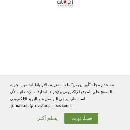
تستخدم مجلة "أوبينيويس" ملفات تعريف الارتباط لتحسين تجربة
التصفح على الموقع الإلكتروني ولإجراء التحليلات الإحصائية. لأي
استفسار، يرجى التواصل عبر البريد الإلكتروني
jornalismo@revistaopinioes.com.br.
يتعلم أكثر
حسناً، فهمت!