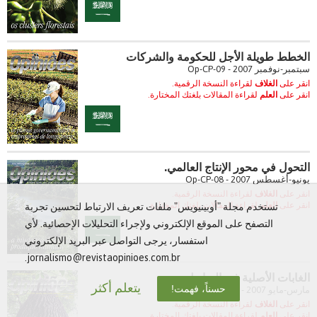
الخطط طويلة الأجل للحكومة والشركات
سبتمبر-نوفمبر 2007 - Op-CP-09
انقر على
الغلاف
لقراءة النسخة الرقمية.
انقر على
العلم
لقراءة المقالات بلغتك المختارة.
التحول في محور الإنتاج العالمي.
يونيو-أغسطس 2007 - Op-CP-08
انقر على
الغلاف
لقراءة النسخة الرقمية.
انقر على
العلم
لقراءة المقالات بلغتك المختارة.
تستخدم مجلة "أوبينيويس" ملفات تعريف الارتباط لتحسين تجربة
التصفح على الموقع الإلكتروني ولإجراء التحليلات الإحصائية. لأي
استفسار، يرجى التواصل عبر البريد الإلكتروني
jornalismo@revistaopinioes.com.br.
الغابات الأصلية في البرازيل
يتعلم أكثر
حسناً، فهمت!
مارس-مايو 2007 - Op-CP-07
انقر على
الغلاف
لقراءة النسخة الرقمية.
انقر على
العلم
لقراءة المقالات بلغتك المختارة.