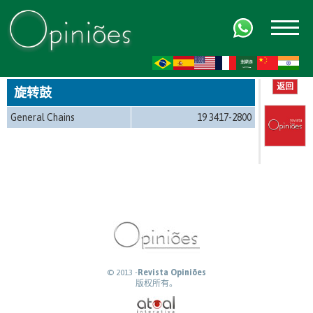
FR
AR
ZH-CN
HI
返回
旋转鼓
General Chains
19 3417-2800
© 2013 -
Revista Opiniões
版权所有。