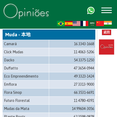
FR
AR
ZH-CN
HI
返回
Muda - 本地
Camará
16 3343-1668
Click Mudas
11 4063-5206
Dacko
54 3375-1250
Duffatto
47 3654-0944
Eco Empreendimento
49 3323-1424
Emflora
27 3313-9000
Flora Sinop
66 3531-6691
Futuro Florestal
11 4780-4391
Mudas da Mata
14 99604-3056
Plante Roots
62 3598-0878