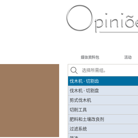
迷你挖掘机
土壤稳定剂
腰带
农业温室
PT-BR
ES
US
FR
AR
做
刀具 - 磨刀
媒体资料包
活动
LED大灯
伐木机
伐木机 - 切割齿
伐木机 - 切割盘
剪式伐木机
切削工具
肥料和土壤改良剂
过滤系统