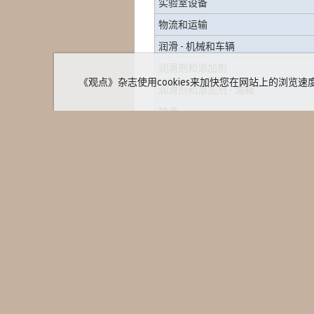
实验室设备
物流和运输
润滑 - 机械和车辆
润滑剂和添加剂
《观点》杂志使用cookies来加快您在网站上的浏览速度并进行统
润滑剂和添加剂 - 油箱
轴承
软管
维护 - 液压系统
维护 - 林业机械
工业维护
家
预测性和预防性维护
媒体资料
大会和活
Máquina florestal
专题文章
Máquina florestal - Locação
我们是谁
© 2013 -
Revista Opiniões
新闻稿
版权所有。
Máquinas florestais
活动日历
Marcador de madeira