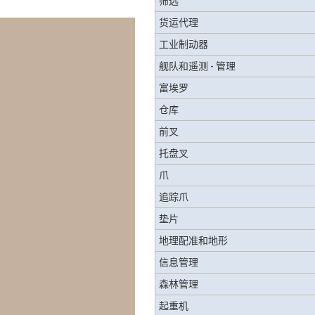
筛选
货运代理
工业制动器
舰队和遥测 - 管理
富埃罗
仓库
前叉
托盘叉
爪
追踪爪
垫片
地理配准和地形
信息管理
森林管理
起重机