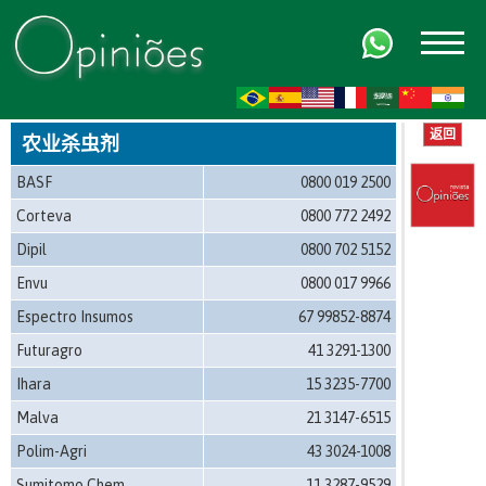
FR
AR
ZH-CN
HI
返回
农业杀虫剂
BASF
0800 019 2500
Corteva
0800 772 2492
Dipil
0800 702 5152
Envu
0800 017 9966
Espectro Insumos
67 99852-8874
Futuragro
41 3291-1300
Ihara
15 3235-7700
Malva
21 3147-6515
Polim-Agri
43 3024-1008
Sumitomo Chem
11 3287-9529