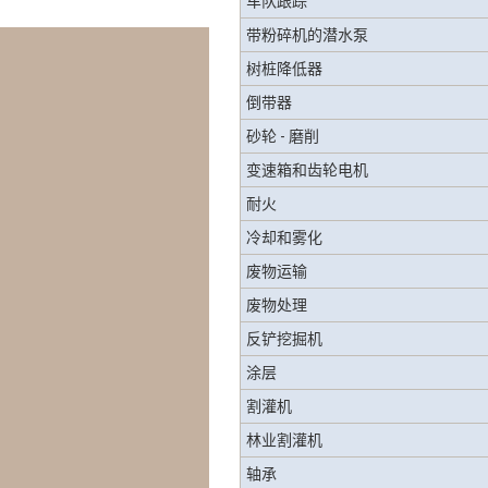
车队跟踪
带粉碎机的潜水泵
树桩降低器
倒带器
砂轮 - 磨削
变速箱和齿轮电机
耐火
冷却和雾化
废物运输
废物处理
反铲挖掘机
涂层
割灌机
林业割灌机
轴承