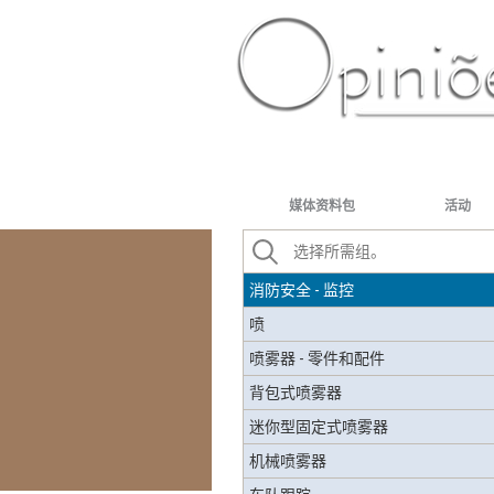
面团准备
蒸汽生产
化工产品
扩展提示
PT-BR
ES
US
FR
AR
消防
消防——消防工具包
媒体资料包
活动
消防——泡沫发生液
消防——机械和车辆
消防安全 - 监控
喷
喷雾器 - 零件和配件
背包式喷雾器
迷你型固定式喷雾器
机械喷雾器