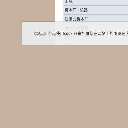
山脉
锯木厂 - 机器
便携式锯木厂
锯子和修枝剪
《观点》杂志使用cookies来加快您在网站上的浏览速度并进行统
林业局
筒仓
模拟器
卡车罩系统
覆盖系统——防水布和毯子
集材机
家
迷你型集材机
媒体资料
大会和活
软件——设计、ERP、管理和流程
专题文章
软件 - 森林管理
我们是谁
© 2013 -
Revista Opiniões
新闻稿
版权所有。
软件 - 森林优化
活动日历
软件 - 森林规划