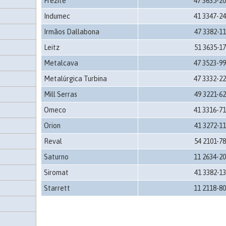
Frezite
47 3635-2
Indumec
41 3347-2
Irmãos Dallabona
47 3382-1
Leitz
51 3635-1
Metalcava
47 3523-9
Metalúrgica Turbina
47 3332-2
Mill Serras
49 3221-6
Omeco
41 3316-7
Orion
41 3272-1
Reval
54 2101-7
Saturno
11 2634-2
Siromat
41 3382-1
Starrett
11 2118-8