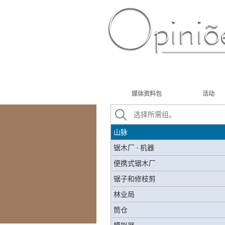
收割机锯片
干燥系统
木材干燥
废物干燥
PT-BR
ES
US
FR
AR
森林保险
机械密封
媒体资料包
活动
分离器
废物分离器
山脉
锯木厂 - 机器
便携式锯木厂
锯子和修枝剪
林业局
筒仓