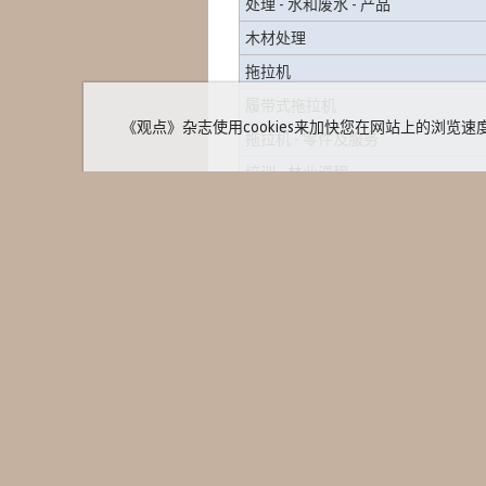
处理 - 水和废水 - 产品
木材处理
拖拉机
履带式拖拉机
《观点》杂志使用cookies来加快您在网站上的浏览速度并进行统
拖拉机 - 零件及服务
培训 - 林业课程
培训 - 林业操作员
热交换器
管道和配件
涡轮
家
湿度 - 仪器
媒体资料
大会和活
液压单元
专题文章
精密加工和磨削
我们是谁
© 2013 -
Revista Opiniões
新闻稿
版权所有。
阀门
活动日历
道路清扫车