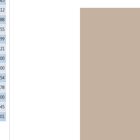
065
412
188
755
999
221
200
100
154
878
000
345
001