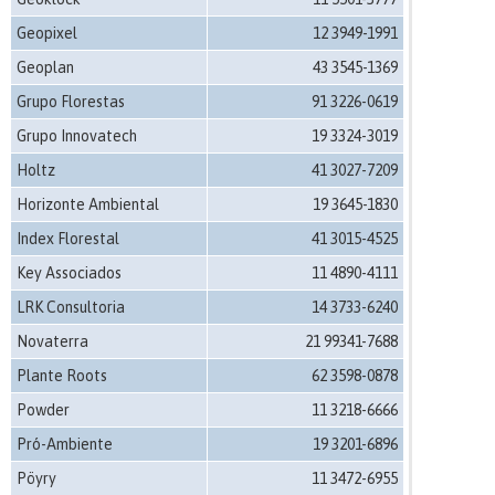
Geopixel
12 3949-1991
Geoplan
43 3545-1369
Grupo Florestas
91 3226-0619
Grupo Innovatech
19 3324-3019
Holtz
41 3027-7209
Horizonte Ambiental
19 3645-1830
Index Florestal
41 3015-4525
Key Associados
11 4890-4111
LRK Consultoria
14 3733-6240
Novaterra
21 99341-7688
Plante Roots
62 3598-0878
Powder
11 3218-6666
Pró-Ambiente
19 3201-6896
Pöyry
11 3472-6955