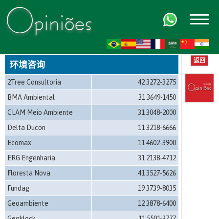
FR
AR
ZH-CN
HI
返回
环境咨询
2Tree Consultoria
42 3272-3275
BMA Ambiental
31 3649-1450
CLAM Meio Ambiente
31 3048-2000
Delta Ducon
11 3218-6666
Ecomax
11 4602-3900
ERG Engenharia
31 2138-4712
Floresta Nova
41 3527-5626
Fundag
19 3739-8035
Geoambiente
12 3878-6400
Geoklock
11 5501-3777