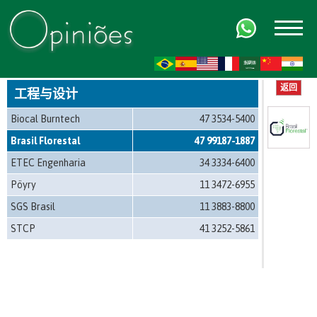
FR
AR
ZH-CN
HI
返回
工程与设计
Biocal Burntech
47 3534-5400
Brasil Florestal
47 99187-1887
ETEC Engenharia
34 3334-6400
Pöyry
11 3472-6955
SGS Brasil
11 3883-8800
STCP
41 3252-5861