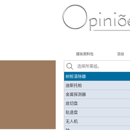
切割链磨刀器
切割链 - 自动磨链器
碳信用
防御型坦克
PT-BR
ES
US
FR
AR
农业杀虫剂
切削齿 - 螺丝
媒体资料包
活动
剥皮机
消毒
树桩清除器
迪斯托帕
金属探测器
底切盘
轨道盘
无人机