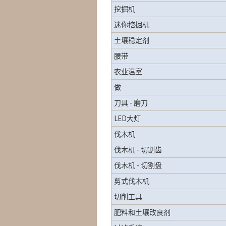
挖掘机
迷你挖掘机
土壤稳定剂
腰带
农业温室
做
刀具 - 磨刀
LED大灯
伐木机
伐木机 - 切割齿
伐木机 - 切割盘
剪式伐木机
切削工具
肥料和土壤改良剂