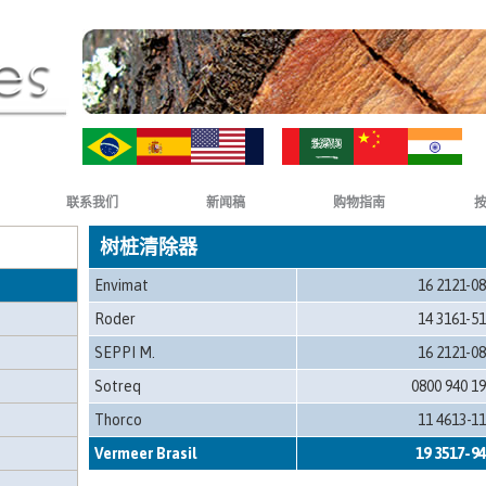
ZH-CN
HI
联系我们
新闻稿
购物指南
树桩清除器
Envimat
16 2121-0
Roder
14 3161-5
SEPPI M.
16 2121-0
Sotreq
0800 940 1
Thorco
11 4613-1
Vermeer Brasil
19 3517-9