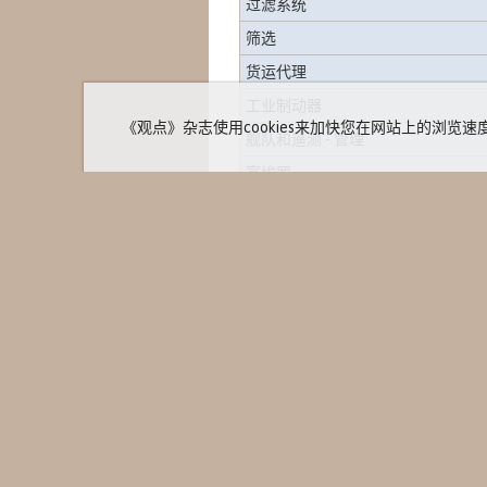
过滤系统
筛选
货运代理
工业制动器
《观点》杂志使用cookies来加快您在网站上的浏览速度并进行统
舰队和遥测 - 管理
富埃罗
仓库
前叉
托盘叉
爪
家
追踪爪
媒体资料
大会和活
垫片
专题文章
地理配准和地形
我们是谁
© 2013 -
Revista Opiniões
新闻稿
版权所有。
信息管理
活动日历
森林管理