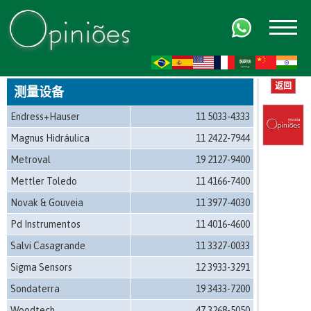
FR
AR
ZH-CN
HI
返回
测量设备
Endress+Hauser
11 5033-4333
Magnus Hidráulica
11 2422-7944
Metroval
19 2127-9400
Mettler Toledo
11 4166-7400
Novak & Gouveia
11 3977-4030
Pd Instrumentos
11 4016-4600
Salvi Casagrande
11 3327-0033
Sigma Sensors
12 3933-3291
Sondaterra
19 3433-7200
Woodtech
47 3268-5050