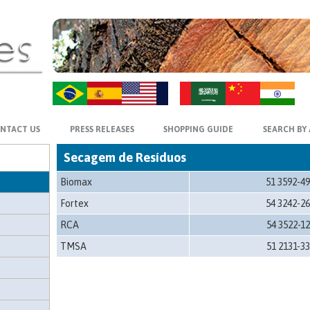
ZH-CN
HI
NTACT US
PRESS RELEASES
SHOPPING GUIDE
SEARCH BY
Secagem de Resíduos
Biomax
51 3592-4
Fortex
54 3242-2
RCA
54 3522-1
TMSA
51 2131-3