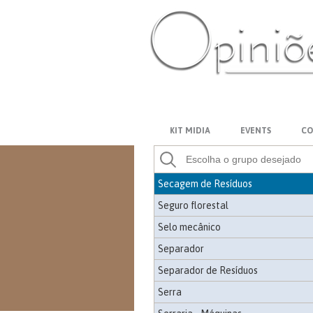
Rolo e cilindro
Rotator
Sabre
Sabre - Garra traçadora
PT-BR
ES
US
FR
AR
Sabre - Ponteira
Sabre para harvester
KIT MIDIA
EVENTS
CO
Secagem - Sistemas
Secagem de Madeiras
Secagem de Resíduos
Seguro florestal
Selo mecânico
Separador
Separador de Resíduos
Serra