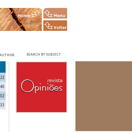
SEARCH BY SUBJECT
 AUTHOR
922
640
202
333