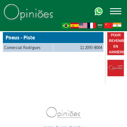
FR
AR
ZH-CN
HI
POUR
Pneus - Piste
REVENIR
EN
Comercial Rodrigues
11 2093-8004
ARRIÈRE