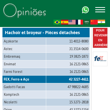
FR
AR
ZH-CN
HI
POUR
Hachoir et broyeur - Pièces détachées
REVENIR
EN
Açokorte
11 4013-8080
ARRIÈRE
Astec
31 3514-0600
Embremaq
19 3825-1873
Envimat
16 2121-0865
Farmi Forest
16 2121-0865
FEX, Ferro e Aço
42 3227-4611
Gadotti Facas
47 98822-4685
Komptech
16 2121-0865
Nicoletti
15 3273-2818
Orion
41 3272-1154