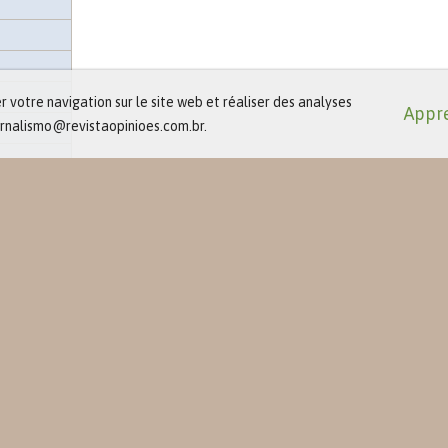
 votre navigation sur le site web et réaliser des analyses
Appre
jornalismo@revistaopinioes.com.br.
e presse
t événements
éciaux
es-nous ?
ué de presse
s
 des
ts