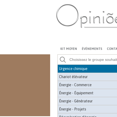
arrache-souches
Destopador
détecteur de métaux
disque de coupe de base
PT-BR
ES
US
FR
AR
disque orbital
Drone
KIT MOYEN
ÉVÉNEMENTS
CONT
Essieu
Ascenseur
Urgence chimique
Chariot élévateur
Énergie - Commerce
Énergie - Équipement
Énergie - Générateur
Énergie - Projets