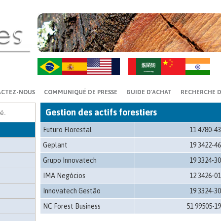
ZH-CN
HI
ce
ACTEZ-NOUS
COMMUNIQUÉ DE PRESSE
GUIDE D'ACHAT
RECHERCHE D
Gestion des actifs forestiers
Futuro Florestal
11 4780-4
Geplant
19 3422-4
Grupo Innovatech
19 3324-3
IMA Negócios
12 3426-0
Innovatech Gestão
19 3324-3
NC Forest Business
51 99505-1