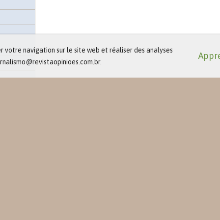
 votre navigation sur le site web et réaliser des analyses
Appre
jornalismo@revistaopinioes.com.br.
e presse
t événements
éciaux
es-nous ?
ué de presse
 des
ts