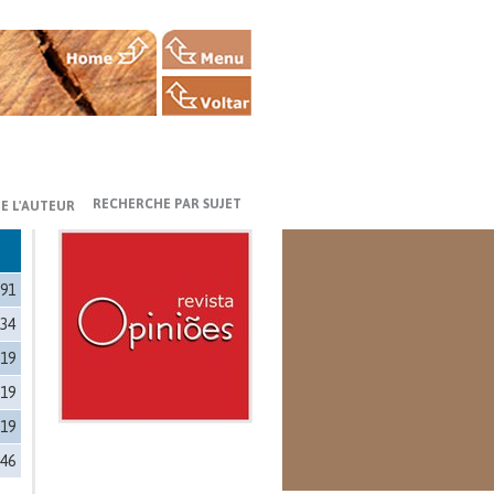
RECHERCHE PAR SUJET
E L'AUTEUR
391
634
019
119
019
946