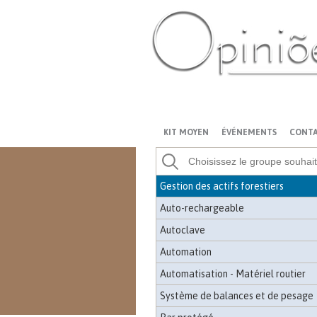
Analyse des sols et de l'eau
Analyse chimique environnementale
Râteau
Anticorrosion
PT-BR
ES
US
FR
AR
Application des intrants - Surveillan
Espace de vie mobile
KIT MOYEN
ÉVÉNEMENTS
CONT
stockage de biomasse
Artefact en caoutchouc
Gestion des actifs forestiers
Auto-rechargeable
Autoclave
Automation
Automatisation - Matériel routier
Système de balances et de pesage