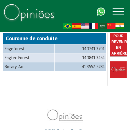
FR
AR
ZH-CN
HI
POUR
Couronne de conduite
REVENIR
EN
Engeforest
14 3241-3701
ARRIÈRE
Engtec Forest
14 3841-3454
Rotary-Ax
41 3557-5284