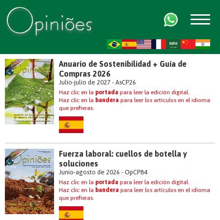
FR
AR
ZH-CN
HI
Anuario de Sostenibilidad + Guía de
Compras 2026
Julio-julio de 2027 - AsCP26
Haz clic en la
portada
para leer la edición digital.
Haz clic en la
bandera
para leer los artículos en el idioma
que prefieras.
Fuerza laboral: cuellos de botella y
soluciones
Junio-agosto de 2026 - OpCP84
Haz clic en la
portada
para leer la edición digital.
Haz clic en la
bandera
para leer los artículos en el idioma
que prefieras.