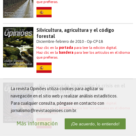
que prefieras.
Silvicultura, agricultura y el código
forestal
Diciembre-febrero de 2010 - Op-CP-18
Haz clic en la
portada
para leer la edición digital.
Haz clic en la
bandera
para leer los artículos en el idioma
que prefieras.
¿Ha terminado finalmente la crisis en el
La revista Opiniões utiliza cookies para agilizar su
sector forestal?
navegación en el sitio web y realizar análisis estadísticos.
Septiembre-Noviembre de 2009 - Op-CP-17
Para cualquier consulta, póngase en contacto con
Haz clic en la
portada
para leer la edición digital.
Haz clic en la
bandera
para leer los artículos en el idioma
jornalismo@revistaopinioes.com.br.
que prefieras.
Más información
¡De acuerdo, lo entiendo!