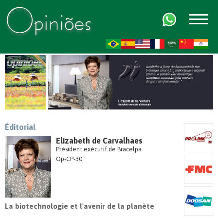
FR
AR
ZH-CN
HI
Éditorial
Elizabeth de Carvalhaes
Président exécutif de Bracelpa
Op-CP-30
La biotechnologie et l'avenir de la planète