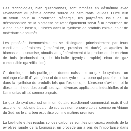
Ces technologies, bien qu'anciennes, sont tombées en désuétude avec
l'avènement du pétrole comme source de carburants liquides. Outre leur
utilisation pour la production d'énergie, les polymères issus de la
décomposition de la biomasse peuvent également servir à la production de
« briques de base », utilisées dans la synthèse de produits chimiques et de
matériaux biosourcés.
Les procédés thermochimiques se distinguent principalement par leurs
conditions opératoires (température, pression et durée) auxquelles la
biomasse est soumise, aboutissant généralement à la production de charbon
de bois (carbonisation), de bio-huile (pyrolyse rapide) et/ou de gaz
combustible (gazéification).
Ce dernier, une fois purifié, peut donner naissance au gaz de synthèse, un
mélange réactif d'hydrogène et de monoxyde de carbone qui peut être utilisé
dans la synthèse de produits tels que l'essence, le kérosène d'aviation et le
diesel, ainsi que des paraffines ayant diverses applications industrielles et de
l'ammoniac utilisé comme engrais.
Le gaz de synthèse est un intermédiaire réactionnel commercial, mais il est
actuellement obtenu à partir de sources non renouvelables, comme en Afrique
du Sud, où le charbon est utilisé comme matière première.
La bio-huile et les résidus solides carbonés sont les principaux produits de la
pyrolyse rapide de la biomasse, un procédé qui a pris de l'importance dans