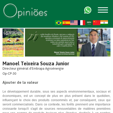
FR
AR
ZH-CN
HI
Manoel Teixeira Souza Junior
Directeur général d'Embrapa Agroénergie
Op-CP-30
Ajouter de la valeur
Le développement durable, sous ses aspects environnementaux, sociaux et
économiques, est un concept de plus en plus présent dans le quotidien,
influençant le choix des produits consommés et, par conséquent, ceux qui
seront commercialisés. Dans ce contexte, les forêts prennent une importance
croissante lorsqu'il s'agit de sources renouvelables de matières premières