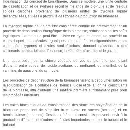
l'idéalisation du concept de bioraffinerie. Dans ce modèle, une unité centrale
de gazéification et de synthèse reçoit le mélange de bio-huile et de résidus
solides carbonés provenant de plusieurs unités de pyrolyse rapide
décentralisées, situées à proximité des zones de production de biomasse.
La pyrolyse rapide peut alors être considérée comme un prétraitement et un
procédé de densification énergétique de la biomasse, réduisant ainsi les coûts
logistiques. La bio-huile peut être utilisée en hydrotraitement, un procédé au
cours duquel les molécules organiques sont craquées et oligomérisées, et les
composés oxygénés et azotés sont éliminés, donnant naissance à des
carburants liquides tels que l'essence, le kérosène d'aviation et le gazole.
Une autre option est la chimie végétale dérivée du bio-huile, permettant
d'obtenir, entre autres, de l'acide acétique, du méthanol, du menthol, de la
vanilline, du gaïacol et du syringyle.
Les procédés de déconstruction de la biomasse visent la dépolymérisation ou
la solubilisation de la cellulose, de l'hémicellulose et de la lignine, constituants
de la biomasse, afin d'obtenir une matière première suffisamment pure pour
les procédés ultérieurs.
Les voies biochimiques de transformation des structures polymériques de la
biomasse permettent de simplifier la cellulose en sucres (hexoses) et en
hémicellulose (pentoses). Ces deux éléments constitutifs peuvent servir à la
production d'éthanol et d'autres molécules importantes, comme le furfural et le
butanol.