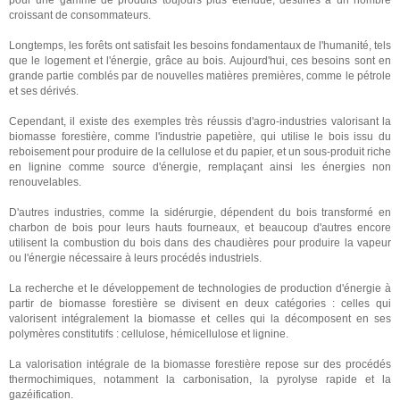
pour une gamme de produits toujours plus étendue, destinés à un nombre
croissant de consommateurs.
Longtemps, les forêts ont satisfait les besoins fondamentaux de l'humanité, tels
que le logement et l'énergie, grâce au bois. Aujourd'hui, ces besoins sont en
grande partie comblés par de nouvelles matières premières, comme le pétrole
et ses dérivés.
Cependant, il existe des exemples très réussis d'agro-industries valorisant la
biomasse forestière, comme l'industrie papetière, qui utilise le bois issu du
reboisement pour produire de la cellulose et du papier, et un sous-produit riche
en lignine comme source d'énergie, remplaçant ainsi les énergies non
renouvelables.
D'autres industries, comme la sidérurgie, dépendent du bois transformé en
charbon de bois pour leurs hauts fourneaux, et beaucoup d'autres encore
utilisent la combustion du bois dans des chaudières pour produire la vapeur
ou l'énergie nécessaire à leurs procédés industriels.
La recherche et le développement de technologies de production d'énergie à
partir de biomasse forestière se divisent en deux catégories : celles qui
valorisent intégralement la biomasse et celles qui la décomposent en ses
polymères constitutifs : cellulose, hémicellulose et lignine.
La valorisation intégrale de la biomasse forestière repose sur des procédés
thermochimiques, notamment la carbonisation, la pyrolyse rapide et la
gazéification.