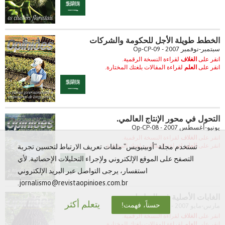
الخطط طويلة الأجل للحكومة والشركات
سبتمبر-نوفمبر 2007 - Op-CP-09
انقر على
الغلاف
لقراءة النسخة الرقمية.
انقر على
العلم
لقراءة المقالات بلغتك المختارة.
التحول في محور الإنتاج العالمي.
يونيو-أغسطس 2007 - Op-CP-08
انقر على
الغلاف
لقراءة النسخة الرقمية.
انقر على
العلم
لقراءة المقالات بلغتك المختارة.
تستخدم مجلة "أوبينيويس" ملفات تعريف الارتباط لتحسين تجربة
التصفح على الموقع الإلكتروني ولإجراء التحليلات الإحصائية. لأي
استفسار، يرجى التواصل عبر البريد الإلكتروني
jornalismo@revistaopinioes.com.br.
الغابات الأصلية في البرازيل
يتعلم أكثر
حسناً، فهمت!
مارس-مايو 2007 - Op-CP-07
انقر على
الغلاف
لقراءة النسخة الرقمية.
انقر على
العلم
لقراءة المقالات بلغتك المختارة.