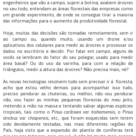
engenheiros que vão a campo, sujem a botina, avaliem árvores
no seu todo, entendam as áreas florestais das empresas como
um grande experimento, de onde se consegue tirar a maioria
das informações para o aumento da produtividade florestal.
Hoje, muitas das decisões são tomadas remotamente, sem ir
ao campo ou, quando muito, usando um drone e/ou
aplicativos dos celulares para medir as árvores e processar os
dados no escritório e decidir. Por falar em campo, alguns de
vocês se lembram do fator do seu polegar, usado para medir
área basal? Ou do uso da varinha, para com a relação de
triângulos, medir a altura das árvores? Não precisa mais, né?
As novas tecnologias resolvem tudo sem precisar ir à floresta;
acho que estou velho demais para acompanhar isso tudo,
preciso pendurar as chuteiras, ou melhor, não vou pendurar
não, vou fazer as minhas pequenas florestas do meu jeito,
metendo a mão na massa e tentando salvar algumas espécies
tropicais, tais como o
Pinus caribaea var. bahamensis
, o
Pinus
strobus var. chiapensis
, etc., que foram esquecidas sem terem
sido devidamente testadas, nas mais diferentes regiões do
País, haja visto que a expansão do plantio de coníferas terá