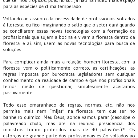
que ser nos trópicos, pois, no sul, já não há muito mais espaço
para as espécies de clima temperado.
Voltando ao assunto da necessidade de profissionais voltados
à floresta, eu fico imaginando o salto que o setor dará quando
se conciliarem essas novas tecnologias com a formação de
profissionais que sujem a botina e vivam a floresta dentro da
floresta, e aí, sim, usem as novas tecnologias para busca de
soluções.
Para complicar ainda mais a relação homem florestal com a
floresta, vem o politicamente correto, as certificações, as
regras impostas por burocratas legisladores sem qualquer
conhecimento da realidade de campo e que nós profissionais
temos medo de questionar, simplesmente aceitamos
passivamente.
Todo esse emaranhado de regras, normas, etc. não nos
permite mais nem “mijar” na floresta, tem que ser no
banheiro químico. Meu Deus, aonde vamos parar (desculpe o
palavreado chulo, mas até na reunião presidencial dos
ministros foram proferidos mais de 40 palavrões)?! Os
esforços de grande parte dos profissionais estão voltados ao