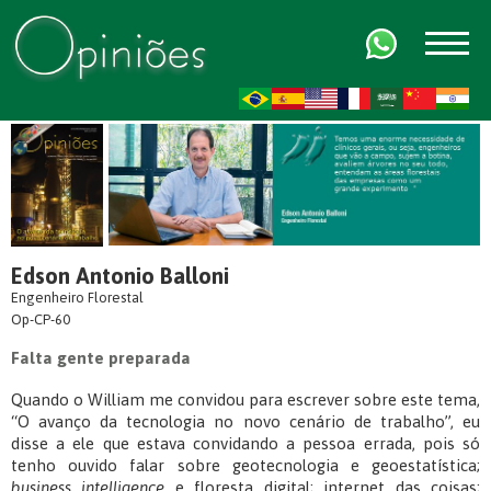
FR
AR
ZH-CN
HI
Edson Antonio Balloni
Engenheiro Florestal
Op-CP-60
Falta gente preparada
Quando o William me convidou para escrever sobre este tema,
“O avanço da tecnologia no novo cenário de trabalho”, eu
disse a ele que estava convidando a pessoa errada, pois só
tenho ouvido falar sobre geotecnologia e geoestatística;
business intelligence
e floresta digital; internet das coisas;