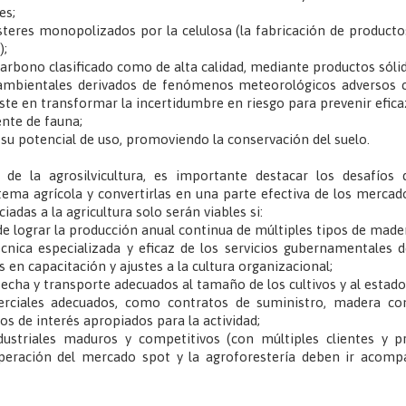
es;
lústeres monopolizados por la celulosa (la fabricación de product
);
carbono clasificado como de alta calidad, mediante productos sóli
s ambientales derivados de fenómenos meteorológicos adversos 
siste en transformar la incertidumbre en riesgo para prevenir efi
ente de fauna;
on su potencial de uso, promoviendo la conservación del suelo.
 de la agrosilvicultura, es importante destacar los desafíos 
stema agrícola y convertirlas en una parte efectiva de los merca
adas a la agricultura solo serán viables si:
de lograr la producción anual continua de múltiples tipos de made
cnica especializada y eficaz de los servicios gubernamentales d
 en capacitación y ajustes a la cultura organizacional;
secha y transporte adecuados al tamaño de los cultivos y al estado
ciales adecuados, como contratos de suministro, madera con 
os de interés apropiados para la actividad;
dustriales maduros y competitivos (con múltiples clientes y p
cuperación del mercado spot y la agroforestería deben ir acomp