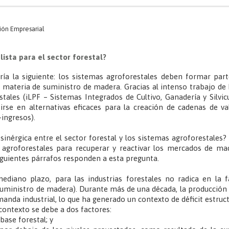
ión Empresarial
lista para el sector forestal?
ría la siguiente: los sistemas agroforestales deben formar par
en materia de suministro de madera. Gracias al intenso trabajo de
tales (iLPF – Sistemas Integrados de Cultivo, Ganadería y Silvic
irse en alternativas eficaces para la creación de cadenas de va
ingresos).
n sinérgica entre el sector forestal y los sistemas agroforestales?
 agroforestales para recuperar y reactivar los mercados de ma
iguientes párrafos responden a esta pregunta.
 mediano plazo, para las industrias forestales no radica en la 
l (suministro de madera). Durante más de una década, la producció
manda industrial, lo que ha generado un contexto de déficit estruc
 contexto se debe a dos factores:
base forestal; y