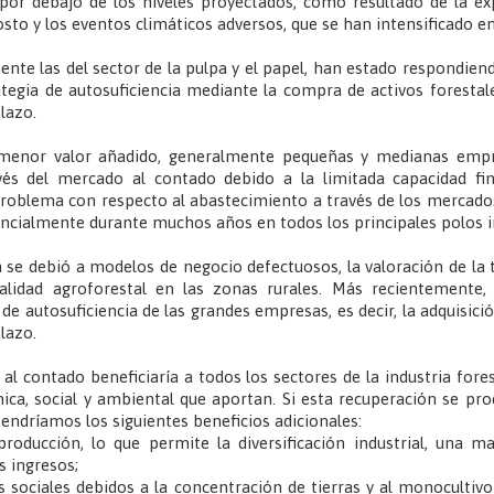
 por debajo de los niveles proyectados, como resultado de la ex
costo y los eventos climáticos adversos, que se han intensificado e
ente las del sector de la pulpa y el papel, han estado respondien
tegia de autosuficiencia mediante la compra de activos forestal
plazo.
e menor valor añadido, generalmente pequeñas y medianas empre
vés del mercado al contado debido a la limitada capacidad fi
l problema con respecto al abastecimiento a través de los mercado
cialmente durante muchos años en todos los principales polos i
se debió a modelos de negocio defectuosos, la valoración de la tie
idad agroforestal en las zonas rurales. Más recientemente, 
de autosuficiencia de las grandes empresas, es decir, la adquisició
lazo.
l contado beneficiaría a todos los sectores de la industria fores
a, social y ambiental que aportan. Si esta recuperación se pro
btendríamos los siguientes beneficios adicionales:
roducción, lo que permite la diversificación industrial, una m
s ingresos;
os sociales debidos a la concentración de tierras y al monocultivo