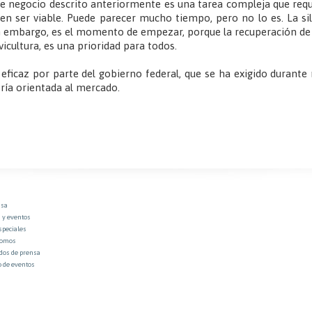
 negocio descrito anteriormente es una tarea compleja que requ
en ser viable. Puede parecer mucho tiempo, pero no lo es. La silv
in embargo, es el momento de empezar, porque la recuperación de
vicultura, es una prioridad para todos.
 eficaz por parte del gobierno federal, que se ha exigido durante
tería orientada al mercado.
nsa
 y eventos
speciales
somos
os de prensa
o de eventos