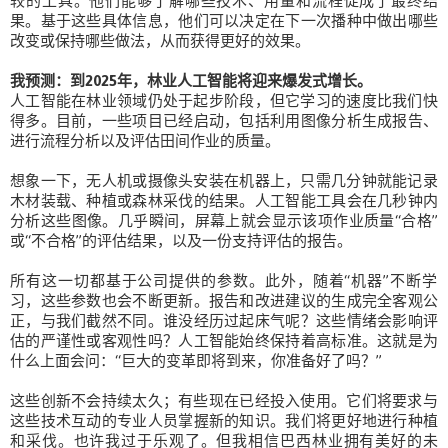
较的工具。他们能够了解哪些技术、用量和流程促成了最终结
果。基于这些具体信息，他们可以决定在下一次播种中做出哪些
改变或保持哪些做法，从而获得更好的效果。
我预测：到2025年，林业人工智能将迎来爆发式增长。
人工智能在林业领域仍处于起步阶段，但它学习的速度比我们快
得多。目前，一些项目已经启动，包括利用图像分析生成报告、
进行流程分析以及评估田间作业的质量。
想象一下，无人机或摄像头安装在机器上，只需几分钟就能记录
木材装载、种植或森林采伐的结果。人工智能工具会在几秒钟内
分析这些图像。几乎瞬间，屏幕上就会显示该项作业质量“合格”
或“不合格”的评估结果，以及一份支持评估的报告。
所有这一切都基于公司提供的参数。此外，随着“机器”不断学
习，这些参数也会不断更新。报告和改进建议的生成完全客观公
正，与我们截然不同。谁没经历过起床气呢？这些情绪会影响评
估的严谨性或客观性吗？人工智能始终保持着高标准。这就是为
什么上面会问：“巨大的变革即将到来，你准备好了吗？”
这些创新不会持续太久；有些现在已经投入使用。它们将要求与
这些技术互动的专业人员掌握新的知识。我们将更好地进行种植
和采伐。也许我过于乐观了。但我相信巴西林业拥有美好的未