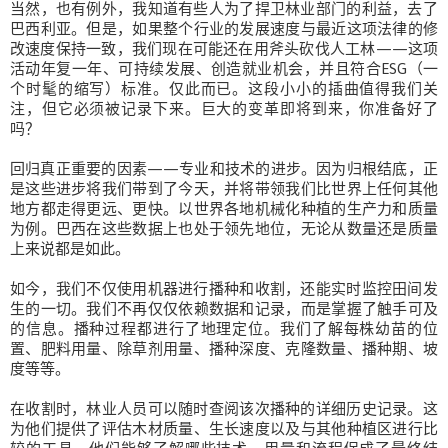
当然，也有例外，我知道有些人为了捍卫林业部门的利益，去了
巴西利亚。但是，如果整个行业的发展速度与最近这项法律的修
改速度保持一致，我们现在可能还在用斧头砍伐人工林——这项
活动年复一年、可持续发展、创造就业机会，并且符合ESG（一
个时髦的缩写）标准。仅此而已。这段小小的插曲值得我们关
注，但它必须被记录下来。巨大的变革即将到来，你准备好了
吗？
回归真正重要的因素——专业和技术的进步。因为归根结底，正
是这些进步将我们带到了今天，并将带领我们比世界上任何其他
地方都走得更远、更快。以世界各地机械化种植的生产力和质量
为例。巴西在这些数据上也处于领先地位，无论从数量还是质量
上来说都是如此。
如今，我们不仅使用机器进行播种和收割，还能实时监控田间发
生的一切。我们不再仅仅依赖数据和记录，而是掌握了触手可及
的信息。播种过程都进行了地理定位。我们了解每株幼苗的位
置、肥料用量、除草剂用量、播种深度、克隆数量、播种期、坡
度等等。
在收割时，林业人员可以随时查阅该次播种的详细历史记录。这
为他们提供了评估木材质量、生长速度以及与其他种植区进行比