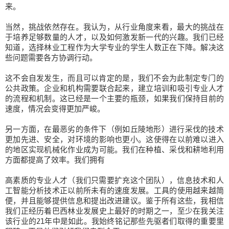
来。
当然，挑战依然存在。我认为，从行业角度来看，最大的挑战在
于培养足够数量的人才，以及如何激发新一代的兴趣。我们已经
知道，选择林业工程作为大学专业的学生人数正在下降。解决这
些问题需要各方协调行动。
这不会自发发生，而且可以肯定的是，我们不会为此制定专门的
公共政策。企业和机构需要联合起来，建立培训和吸引专业人才
的流程和机制。这已经是一个主要的瓶颈，如果我们保持目前的
速度，情况会变得更加严峻。
另一方面，在最恶劣的条件下（例如丘陵地形）进行采伐的技术
更加先进、安全，对环境的影响也更小。这使得在以前难以进入
的地区实现机械化作业成为可能。我们在种植、采伐和耕地利用
方面都提高了效率。我们拥有
高素质的专业人才（我们只需要扩充这个团队），信息技术和人
工智能分析技术正以前所未有的速度发展。工具的使用越来越简
便，并且能够提供信息和提出改进建议。鉴于所有这些，我相信
我们正经历着巴西林业发展史上最好的时期之一，至少在我关注
该行业的21年中是如此。我始终铭记那些先驱者们取得的重要里