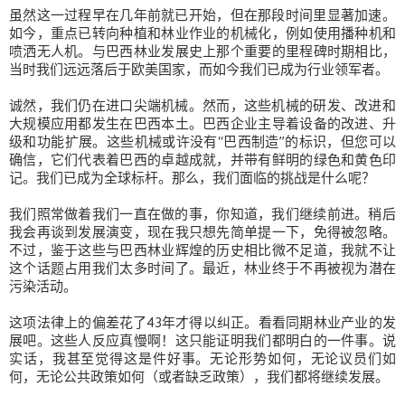
虽然这一过程早在几年前就已开始，但在那段时间里显著加速。
如今，重点已转向种植和林业作业的机械化，例如使用播种机和
喷洒无人机。与巴西林业发展史上那个重要的里程碑时期相比，
当时我们远远落后于欧美国家，而如今我们已成为行业领军者。
诚然，我们仍在进口尖端机械。然而，这些机械的研发、改进和
大规模应用都发生在巴西本土。巴西企业主导着设备的改进、升
级和功能扩展。这些机械或许没有“巴西制造”的标识，但您可以
确信，它们代表着巴西的卓越成就，并带有鲜明的绿色和黄色印
记。我们已成为全球标杆。那么，我们面临的挑战是什么呢？
我们照常做着我们一直在做的事，你知道，我们继续前进。稍后
我会再谈到发展演变，现在我只想先简单提一下，免得被忽略。
不过，鉴于这些与巴西林业辉煌的历史相比微不足道，我就不让
这个话题占用我们太多时间了。最近，林业终于不再被视为潜在
污染活动。
这项法律上的偏差花了43年才得以纠正。看看同期林业产业的发
展吧。这些人反应真慢啊！这只能证明我们都明白的一件事。说
实话，我甚至觉得这是件好事。无论形势如何，无论议员们如
何，无论公共政策如何（或者缺乏政策），我们都将继续发展。