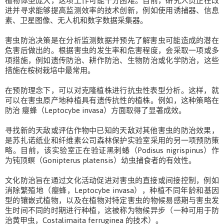
植物体型庞大，这项工作可能十分困难。目前，研究人员正在改
进并寻求能够提高监测效率的技术创新，例如使用诱捕器、信息
素、卫星图像、无人机和数字数据采集器。
害虫防治决策是在分析监测数据并预先了解害虫可能造成的潜在
危害后做出的。根据害虫的发生率和危害程度，会采取一项或多
项措施，例如遗传防治、耕作防治、生物防治或化学防治，这些
措施在桉树栽培中最常用。
在预防理念下，可以对克隆植株进行抗虫性表型分析。这样，就
可以在害虫原产地种植具有遗传抗性的植株。例如，这种策略在
防治
瘿蜂（Leptocybe invasa）方面取得了显著成效。
寻找新的天敌或评估作物中已知的天敌对其他害虫的防治效果，
是苏扎诺纸业和纤维素公司森林保护实验室采用的另一项预防策
略。目前，该实验室正在验证黑刺蝽（Podisus nigrispinus）作
为钝顶螟（Gonipterus platensis）幼虫捕食者的有效性。
文化防治旨在通过文化活动促进对害虫的直接或间接控制，例如
消除繁殖地（瘿蜂，Leptocybe invasa），种植不同年龄和基因
型的镶嵌式植物，以及在植物对特定害虫的物候易感期与害虫发
生时间不同的时期进行种植，这被称为物候异步（一种可用于防
治黄甲虫，Costalimaita ferruginea 的技术）。