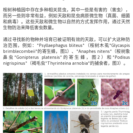
桉树种植园中存在多种相关昆虫，其中一些是有害的（害虫），
而另一些则非常有益，例如天敌和昆虫病原微生物（真菌、细菌
和病毒）。这些天敌和微生物以自然的方式发挥作用，通过天然
生物防治来降低害虫数量。
通过寻找新的物种并培育已被证明有效的天敌，可以扩大这种防
治范围，例如：*Psyllaephagus bliteus*（桉树木虱*Glycaspis
brimblecombeii*的寄生蜂，图1）、*Anaphes nitens*（桉树象
鼻虫*Gonipterus platensis*的寄生蜂，图2）和*Podisus
nigrispinus*（褐毛虫*Thyrinteina arnobia*的捕食者，图3）。