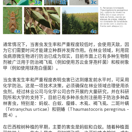
通常情况下，当害虫发生率和严重程度较低时，会使用天敌，因
为它们需要时间才能建立种群并发挥作用。在林业领域，利用昆
虫病原微生物进行防治已成为现实，目前市面上已有多种生物制
剂被广泛用于防治褐飞虱（例如使用苏云金芽孢杆菌）和桉树象
甲（例如使用球孢白僵菌）。
当虫害发生率和严重程度表明虫害已达到爆发前水平时，可采用
化学防治。这是一项技术决策，必须确保在林业领域合理使用杀
虫剂。经过林业公司与化学公司合作开展的大量研究，并在科研
院所和大学的支持下，目前已有多种杀虫剂注册用于防治多种森
林害虫，特别是：蚂蚁、白蚁、瘿蜂、木虱、褐飞虱、二斑叶螨
（Tetranychus urticae）和铜蝽（Thaumastocoris peregrinus –
图 4）。
在巴西桉树种植的早期，主要的害虫是蚂蚁和白蚁。随着种植面