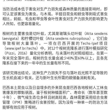
当防治成本低于害虫对生产力损失或森林质量的直接影响时，即
可认定该害虫为害虫。与木虱、半翅目昆虫和蚜虫等刺吸式害虫
相比，蚂蚁、毛虫和甲虫等食叶性害虫对生产力损失的影响更为
人所知，也更容易量化。
桉树的主要害虫是切叶蚁，尤其是玻璃头切叶蚁（Atta sexdens
laevigata）和柠檬切叶蚁（Atta sexdens rubropilosa），它们会
导致桉树大量落叶。一项在巴西开展的Techs-Ipef项目
（www.ipef.br/techs）中，对12个桉树克隆系进行落叶模拟研究
（Pizzi，2016）量化分析表明，与未落叶的对照组相比，在第一
年末完全落叶后，桉树的生长量会减少40%至60%以上，且各克
隆系在接下来的一年中的生长量有所不同。
该研究得出结论，这种生产力损失不仅与落叶后光照不足导致的
生长机会减少有关，还与新叶生长所需的碳储备消耗有关。
巴西本土昆虫以及日益增多的外来昆虫是巴西各地桉树人工林虫
害爆发的罪魁祸首。鉴于桉树种植面积广、寿命长（数年甚至数
十年）、微气候生态位多样且树高较高，森林需要采用综合虫害
管理（IPM）策略进行虫害控制，因为没有一种单一的防治方法
能够有效应用于桉树。