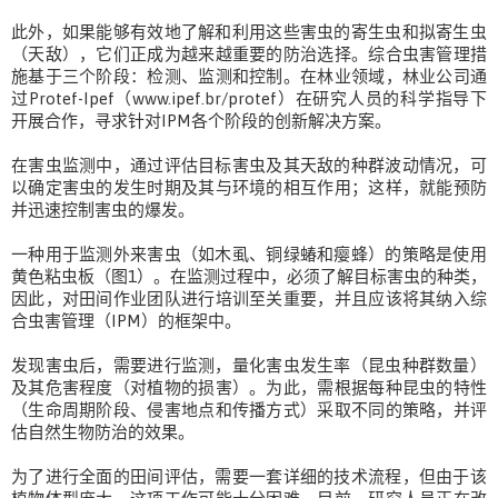
此外，如果能够有效地了解和利用这些害虫的寄生虫和拟寄生虫
（天敌），它们正成为越来越重要的防治选择。综合虫害管理措
施基于三个阶段：检测、监测和控制。在林业领域，林业公司通
过Protef-Ipef（www.ipef.br/protef）在研究人员的科学指导下
开展合作，寻求针对IPM各个阶段的创新解决方案。
在害虫监测中，通过评估目标害虫及其天敌的种群波动情况，可
以确定害虫的发生时期及其与环境的相互作用；这样，就能预防
并迅速控制害虫的爆发。
一种用于监测外来害虫（如木虱、铜绿蝽和瘿蜂）的策略是使用
黄色粘虫板（图1）。在监测过程中，必须了解目标害虫的种类，
因此，对田间作业团队进行培训至关重要，并且应该将其纳入综
合虫害管理（IPM）的框架中。
发现害虫后，需要进行监测，量化害虫发生率（昆虫种群数量）
及其危害程度（对植物的损害）。为此，需根据每种昆虫的特性
（生命周期阶段、侵害地点和传播方式）采取不同的策略，并评
估自然生物防治的效果。
为了进行全面的田间评估，需要一套详细的技术流程，但由于该