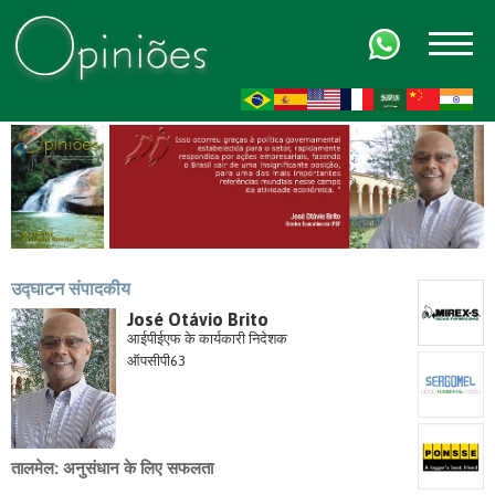
FR
AR
ZH-CN
HI
उद्घाटन संपादकीय
José Otávio Brito
आईपीईएफ के कार्यकारी निदेशक
ऑपसीपी63
तालमेल: अनुसंधान के लिए सफलता