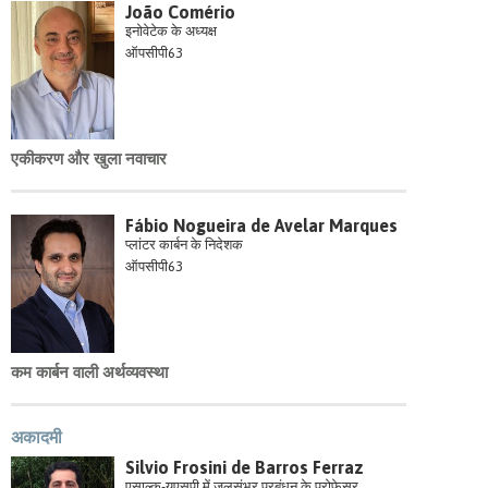
João Comério
इनोवेटेक के अध्यक्ष
ऑपसीपी63
एकीकरण और खुला नवाचार
Fábio Nogueira de Avelar Marques
प्लांटर कार्बन के निदेशक
ऑपसीपी63
कम कार्बन वाली अर्थव्यवस्था
अकादमी
Silvio Frosini de Barros Ferraz
एसाल्क-यूएसपी में जलसंभर प्रबंधन के प्रोफेसर