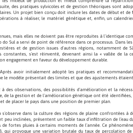
er les milieux de production et mieux comprendre la répartition
nsuite, des pratiques sylvicoles et de gestion théoriques sont ad
aires. Un projet bien conçu doit inclure les dates de début et de 
pérations à réaliser, le matériel génétique et, enfin, un calendrie
ues, mais elles ne doivent pas être reproduites à l'identique com
 do Sul a servi de point de référence dans ce processus. Dans les
estières et de gestion issues d'autres régions, notamment de Sã
 constantes, s'est réinventé, devenant ainsi la « vallée de la 
 son engagement en faveur du développement durable.
 Après avoir initialement adopté les pratiques et recommandat
que le modèle présentait des limites et que des ajustements étaien
 à des observations, des possibilités d'amélioration et la nécessi
, de la gestion et de l'amélioration génétique ont été identifiées,
t et de placer le pays dans une position de premier plan.
s'observe dans la culture des régions de plaine confrontées à des
peu inclinées, présentent un faible taux d'infiltration de l'eau da
 de fortes pluies à certains moments de l'année. Ce phénomène 
B, qui provoque une variation brutale du taux de percolation de