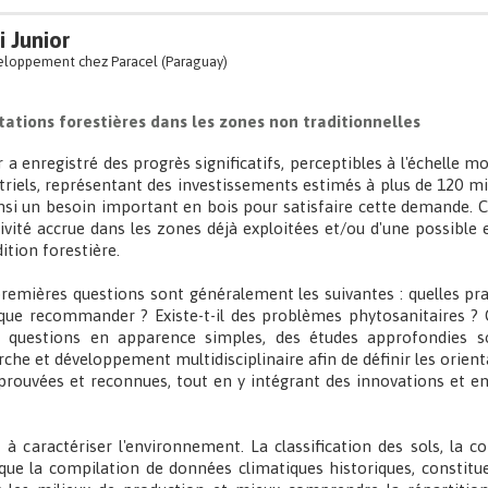
i Junior
eloppement chez Paracel (Paraguay)
tations forestières dans les zones non traditionnelles
ier a enregistré des progrès significatifs, perceptibles à l'échelle
triels, représentant des investissements estimés à plus de 120 mil
si un besoin important en bois pour satisfaire cette demande. C
ivité accrue dans les zones déjà exploitées et/ou d'une possible
ition forestière.
premières questions sont généralement les suivantes : quelles pr
ue recommander ? Existe-t-il des problèmes phytosanitaires ? Q
questions en apparence simples, des études approfondies son
rche et développement multidisciplinaire afin de définir les orient
rouvées et reconnues, tout en y intégrant des innovations et en
à caractériser l'environnement. La classification des sols, la co
nsi que la compilation de données climatiques historiques, consti