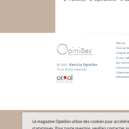
Maison
Dossier d
Congrès e
Essais sp
Qui somm
© 2013 -
Revista Opiniões
communiq
Tous droits réservés.
Calendrier
événemen
Le magazine Opiniões utilise des cookies pour accélérer
statistiques. Pour toute question, veuillez contacter 