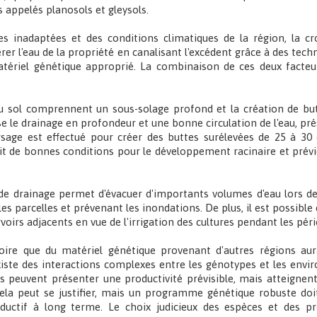
 appelés planosols et gleysols.
s inadaptées et des conditions climatiques de la région, la cr
rer l'eau de la propriété en canalisant l'excédent grâce à des tec
ériel génétique approprié. La combinaison de ces deux facteu
u sol comprennent un sous-solage profond et la création de but
e le drainage en profondeur et une bonne circulation de l'eau, prés
ersage est effectué pour créer des buttes surélevées de 25 à 30
tit de bonnes conditions pour le développement racinaire et prév
 de drainage permet d'évacuer d'importants volumes d'eau lors de 
 les parcelles et prévenant les inondations. De plus, il est possible
voirs adjacents en vue de l'irrigation des cultures pendant les pé
roire que du matériel génétique provenant d'autres régions a
 existe des interactions complexes entre les génotypes et les env
els peuvent présenter une productivité prévisible, mais atteignen
cela peut se justifier, mais un programme génétique robuste doi
uctif à long terme. Le choix judicieux des espèces et des p