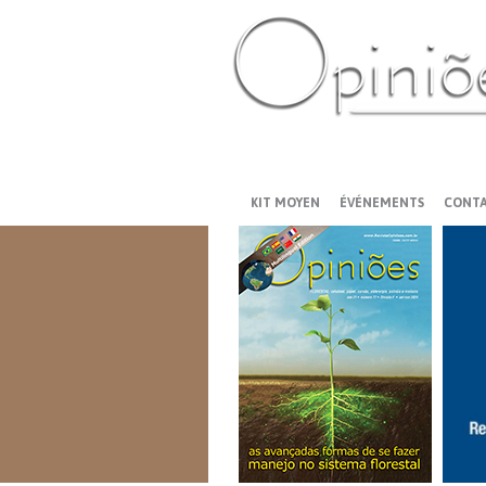
PT-BR
ES
US
FR
AR
KIT MOYEN
ÉVÉNEMENTS
CONT