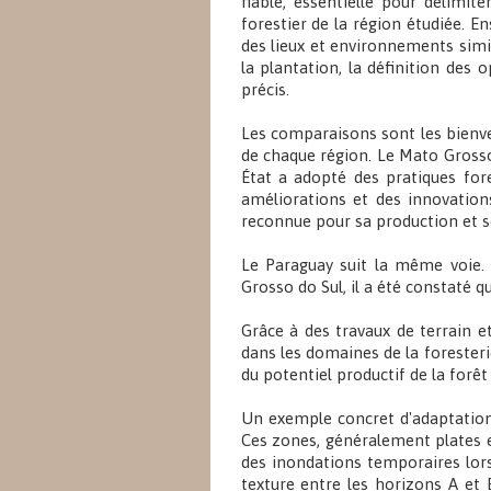
fiable, essentielle pour délimit
forestier de la région étudiée. E
des lieux et environnements simil
la plantation, la définition des o
précis.
Les comparaisons sont les bienven
de chaque région. Le Mato Grosso
État a adopté des pratiques for
améliorations et des innovations
reconnue pour sa production et
Le Paraguay suit la même voie.
Grosso do Sul, il a été constaté 
Grâce à des travaux de terrain et
dans les domaines de la foresterie
du potentiel productif de la forê
Un exemple concret d'adaptation 
Ces zones, généralement plates et 
des inondations temporaires lors
texture entre les horizons A et 