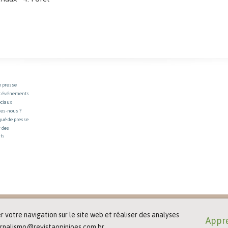
e presse
t événements
éciaux
es-nous ?
ué de presse
 des
ts
 votre navigation sur le site web et réaliser des analyses
Appre
jornalismo@revistaopinioes.com.br.